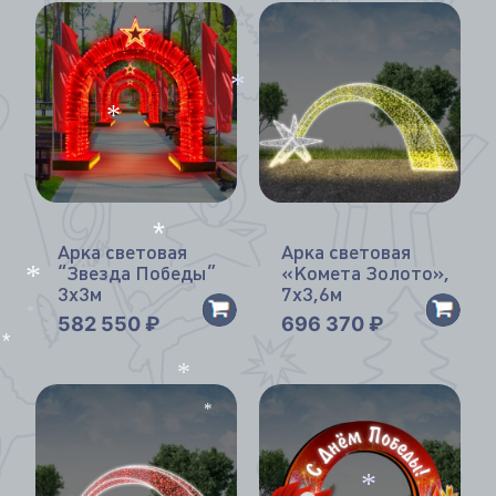
*
*
*
*
Арка световая
Арка световая
*
“Звезда Победы”
«Комета Золото»,
3х3м
7х3,6м
*
582 550
₽
696 370
₽
*
*
*
*