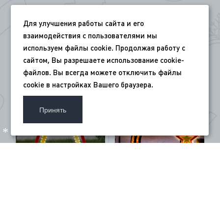
Арка светодиодная
Набор арок
Для улучшения работы сайта и его
«Праздник
световых “Звёзды
Победы», 4х3м
Победы” 3х3х11м
взаимодействия с пользователями мы
294 800
₽
1 985 750
₽
используем файлы cookie. Продолжая работу с
сайтом, Вы разрешаете использование cookie-
файлов. Вы всегда можете отключить файлы
cookie в настройках Вашего браузера.
*
Принять
*
*
Арка «Звезда
золотая» с
лампочками,
350х350см