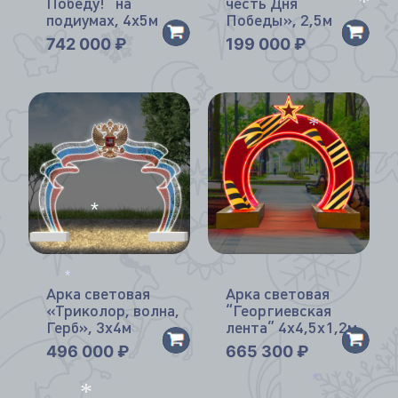
Победу!” на
честь Дня
*
подиумах, 4х5м
Победы», 2,5м
*
742 000
₽
199 000
₽
*
*
Арка световая
Арка световая
*
«Триколор, волна,
“Георгиевская
Герб», 3х4м
лента” 4х4,5х1,2м
496 000
₽
665 300
₽