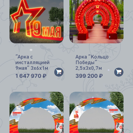
*
*
“Арка с
Арка “Кольцо
*
инсталляцией
Победы”
9мая” 3х6х1м
2,5х3х0,7м
1 647 970
₽
399 200
₽
*
*
*