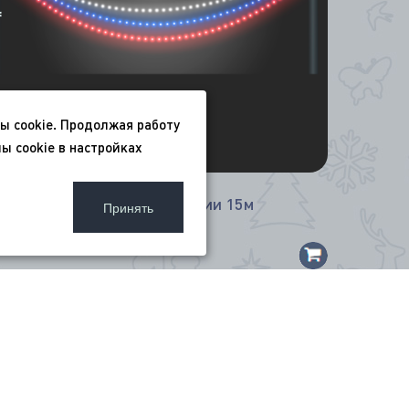
*
*
ы cookie. Продолжая работу
ы cookie в настройках
Перетяжка Триколор 3 линии 15м
Принять
145 000
₽