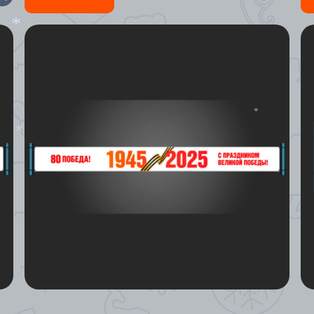
*
*
*