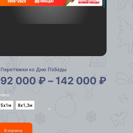
Перетяжки ко Дню Победы
92 000
₽
–
142 000
₽
азмер
5х1м
8х1,3м
*
В корзину