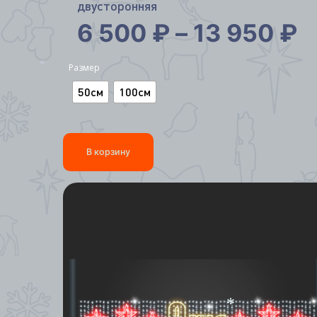
двусторонняя
6 500
₽
–
13 950
₽
Размер
*
50см
100см
В корзину