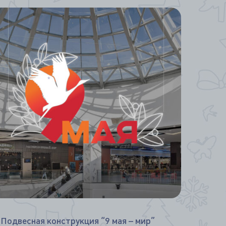
*
*
*
Подвесная конструкция “9 мая – мир”