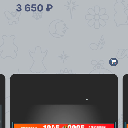
3 650
₽
*