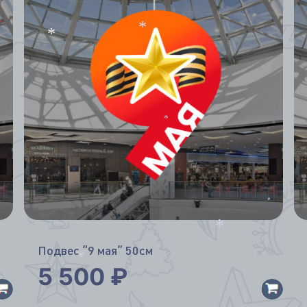
*
*
*
*
Подвес “9 мая” 50см
*
5 500
₽
*