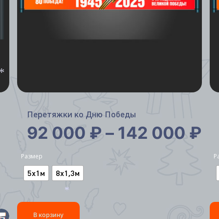
*
Перетяжки ко Дню Победы
92 000
₽
–
142 000
₽
Размер
Р
5х1м
8х1,3м
*
В корзину