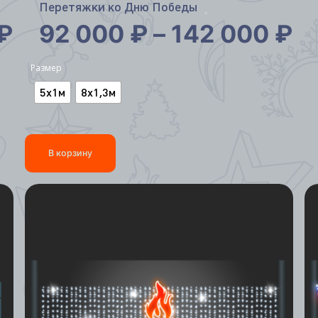
Перетяжки ко Дню Победы
₽
92 000
₽
–
142 000
₽
*
Размер
5х1м
8х1,3м
В корзину