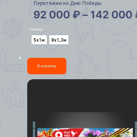
Перетяжки ко Дню Победы
92 000
₽
–
142 000
Размер
5х1м
8х1,3м
В корзину
*