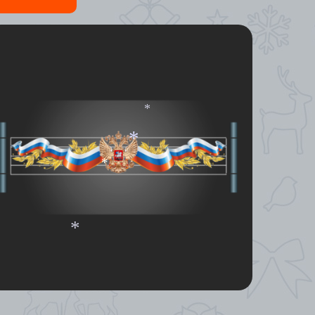
*
*
*
*