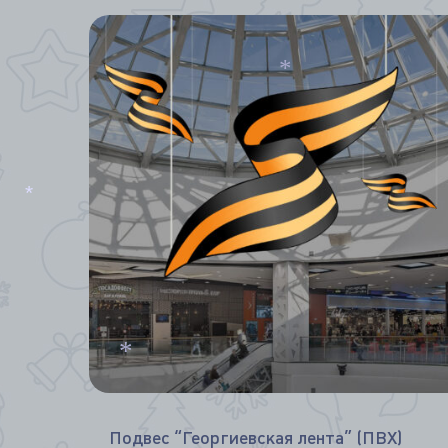
*
*
*
*
Подвес “Георгиевская лента” (ПВХ)