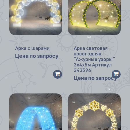
*
*
Арка с шарами
Арка световая
*
новогодняя
Цена по запросу
“Ажурные узоры”
3х4х5м Артикул
343596
Цена по запросу
*
*
*
*