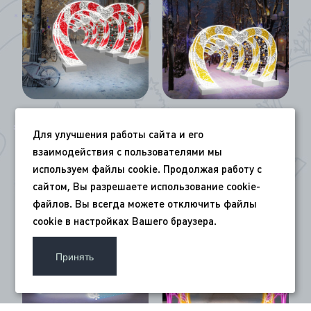
*
*
Арка коридор
Арка коридор
Для улучшения работы сайта и его
Любовь 3м
Любовь 4 м
*
взаимодействия с пользователями мы
*
Цена по запросу
Цена по запросу
*
используем файлы cookie. Продолжая работу с
*
сайтом, Вы разрешаете использование cookie-
файлов. Вы всегда можете отключить файлы
cookie в настройках Вашего браузера.
Принять
*