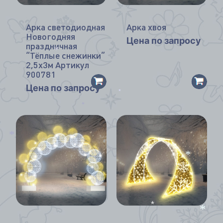
Арка светодиодная
Арка хвоя
Новогодняя
Цена по запросу
праздничная
“Тёплые снежинки”
*
2,5х3м Артикул
900781
Цена по запросу
*
*
*
*
*