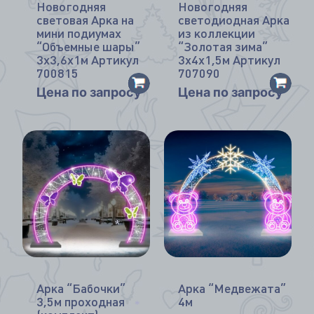
*
Новогодняя
Новогодняя
световая Арка на
светодиодная Арка
мини подиумах
из коллекции
“Объемные шары”
“Золотая зима”
3х3,6х1м Артикул
3х4х1,5м Артикул
700815
707090
Цена по запросу
Цена по запросу
*
Арка “Бабочки”
Арка “Медвежата”
3,5м проходная
4м