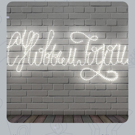
*
*
*