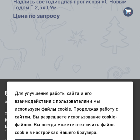
Надпись светодиодная прописная «С Новым
*
Годом!” 2,5х0,9м
Цена по запросу
8(4852)920-450
Для улучшения работы сайта и его
взаимодействия с пользователями мы
ags-yar@mail.ru
используем файлы cookie. Продолжая работу с
О компании
Портфолио
Видео
*
сайтом, Вы разрешаете использование cookie-
Контакты
Новый год
9 мая
файлов. Вы всегда можете отключить файлы
Всесезонные
Благоустройство
cookie в настройках Вашего браузера.
Политика конфиденциальности