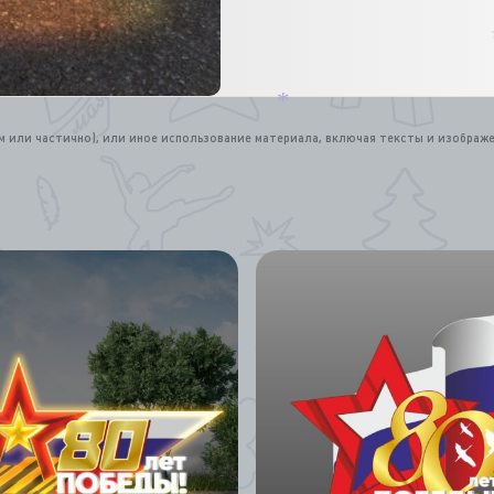
431223
*
ом или частично), или иное использование материала, включая тексты и изображ