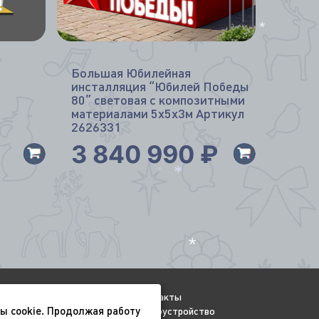
*
*
Большая Юбилейная
инсталляция “Юбилей Победы
80” световая с композитными
материалами 5х5х3м Артикул
2626331
3 840 990
₽
*
*
*
Видео
Контакты
ы cookie. Продолжая работу
Всесезонные
Благоустройство