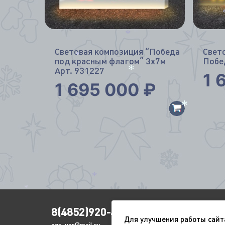
*
Световая композиция “Победа
Свет
под красным флагом” 3х7м
Побе
*
Арт. 931227
1 
1 695 000
₽
*
*
*
*
8(4852)920-450
Для улучшения работы сайт