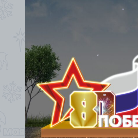
*
*
*
*