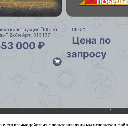
*
овая конструкция “80 лет
80-21
ды” 2х6м Арт. 313137
Цена по
*
653 000
₽
*
запросу
*
*
О компании
Портфолио
а и его взаимодействия с пользователями мы используем файл
Новый год
9 мая