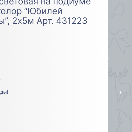
световая на подиуме
колор “Юбилей
*
*
”, 2х5м Арт. 431223
*
*
*
еды!
*