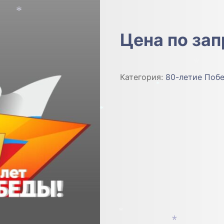
*
*
*
Цена по за
Категория:
80-летие Поб
*
*
*
*