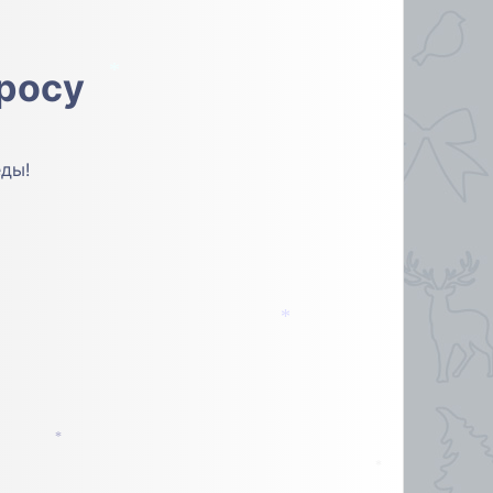
просу
*
еды!
*
*
*