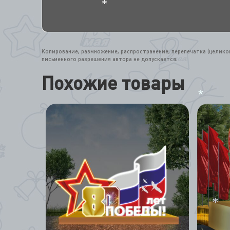
*
Копирование, размножение, распространение, перепечатка (целик
письменного разрешения автора не допускается.
Похожие товары
*
*
*