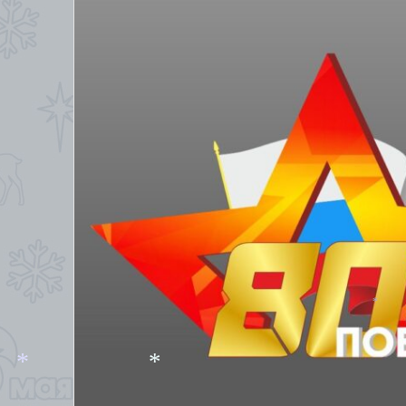
*
*
*