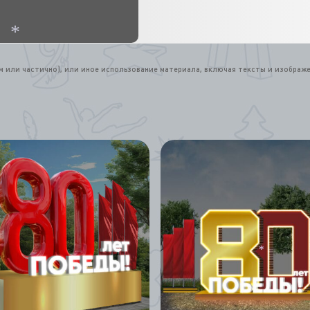
*
*
ом или частично), или иное использование материала, включая тексты и изображ
*