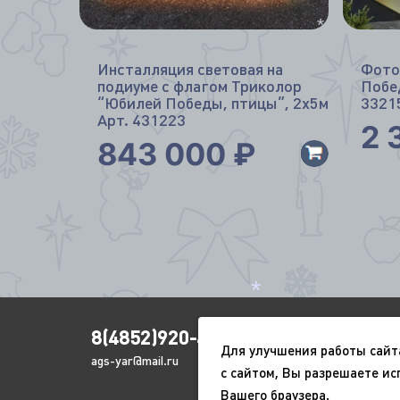
*
Инсталляция световая на
Фото
подиуме с флагом Триколор
Побе
“Юбилей Победы, птицы”, 2х5м
3321
Арт. 431223
2 
843 000
₽
*
8(4852)920-450
Для улучшения работы сайт
ags-yar@mail.ru
с сайтом, Вы разрешаете ис
*
Вашего браузера.