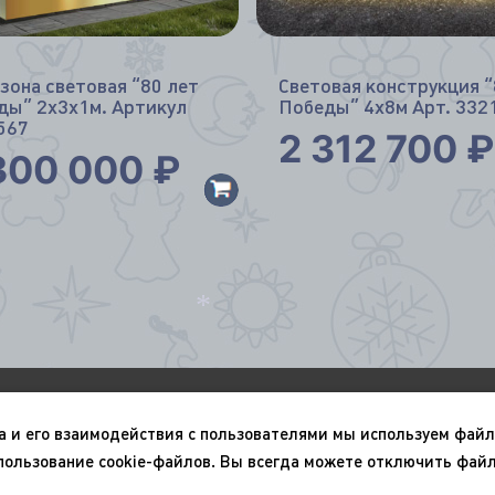
зона световая “80 лет
Световая конструкция “
ды” 2х3х1м. Артикул
Победы” 4х8м Арт. 332
567
2 312 700
₽
300 000
₽
*
О компании
Портфолио
а и его взаимодействия с пользователями мы используем файл
Новый год
9 мая
пользование cookie-файлов. Вы всегда можете отключить файл
Политика конфиденциал