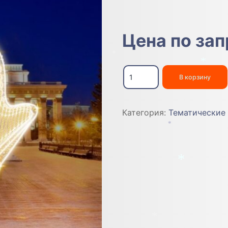
Цена по за
*
Количество
товара
В корзину
*
Арфа
1,5м
Категория:
Тематические
*
*