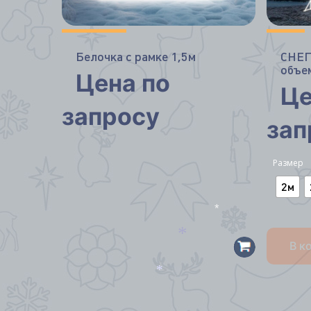
Белочка с рамке 1,5м
СНЕ
объе
Цена по
Це
запросу
зап
Размер
2м
*
В к
*
*