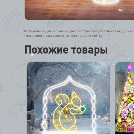
*
Копирование, размножение, распространение, перепечатка (целик
письменного разрешения автора не допускается.
*
Похожие товары
*
*
*
*