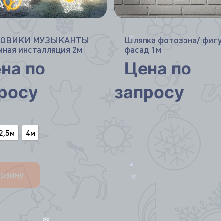
ГОВИКИ МУЗЫКАНТЫ
Шляпка фотозона/ фигу
мная инсталляция 2м
фасад 1м
*
на по
Цена по
росу
запросу
2,5м
4м
орзину
*
*