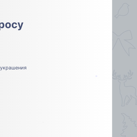
просу
 украшения
*
*