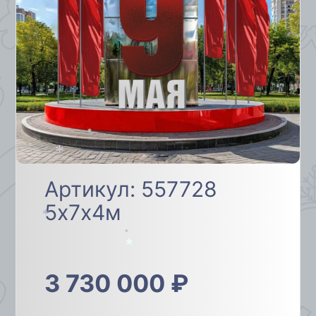
*
*
Артикул: 557728
5х7х4м
*
*
*
3 730 000
₽