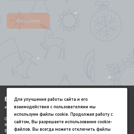
*
*
В корзину
*
*
*
8(4852)920-450
Для улучшения работы сайта и его
взаимодействия с пользователями мы
ags-yar@mail.ru
используем файлы cookie. Продолжая работу с
О компании
Портфолио
Видео
сайтом, Вы разрешаете использование cookie-
Контакты
Новый год
9 мая
файлов. Вы всегда можете отключить файлы
Всесезонные
Благоустройство