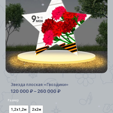
*
*
*
Звезда плоская «Гвоздики»
120 000
₽
–
260 000
₽
Размер
1,2х1,2м
2х2м
*