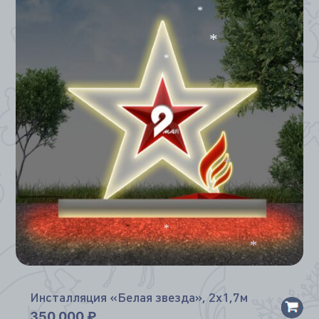
*
*
*
*
*
*
Инсталляция «Белая звезда», 2х1,7м
350 000
₽