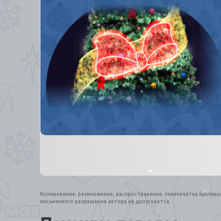
*
*
*
*
Копирование, размножение, распространение, перепечатка (целик
письменного разрешения автора не допускается.
*