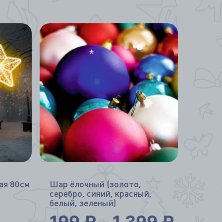
*
ая 80см
Шар ёлочный (золото,
серебро, синий, красный,
белый, зеленый)
199
₽
–
1 399
₽