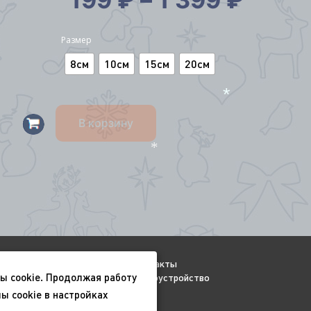
Размер
8см
10см
15см
20см
*
В корзину
*
Видео
Контакты
ы cookie. Продолжая работу
Всесезонные
Благоустройство
ы cookie в настройках