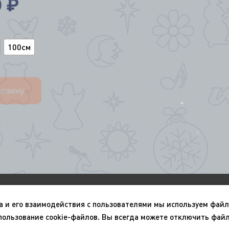
0
₽
100см
орзину
*
*
О компании
Портфолио
а и его взаимодействия с пользователями мы используем файл
Новый год
9 мая
пользование cookie-файлов. Вы всегда можете отключить файл