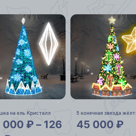
*
*
*
*
*
*
шка на ель Кристалл
5 конечная звезда жёлт
 000
₽
–
126
45 000
₽
*