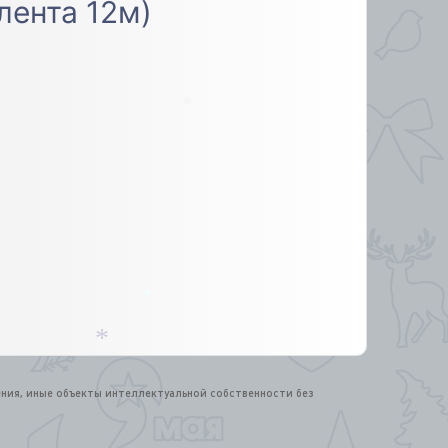
(лента 12м)
*
*
*
ения, иные объекты интеллектуальной собственности без