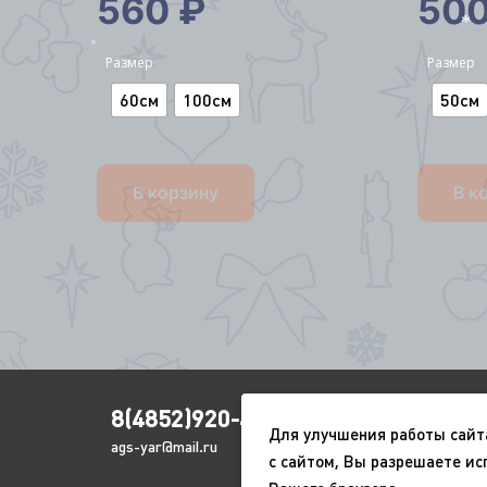
560
₽
50
*
*
Размер
Размер
*
60см
100см
50см
В корзину
В к
8(4852)920-450
Для улучшения работы сайт
ags-yar@mail.ru
с сайтом, Вы разрешаете ис
*