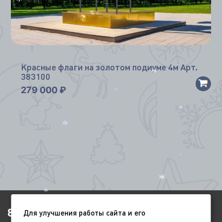
*
*
Красные флаги на золотом подиуме 4м Арт.
383100
*
279 000
₽
*
*
*
*
*
*
8(4852)920-450
Для улучшения работы сайта и его