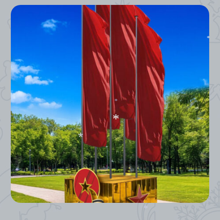
*
*
*
*