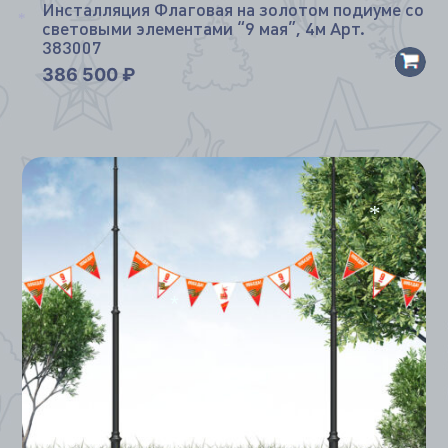
*
Инсталляция Флаговая на золотом подиуме со
световыми элементами “9 мая”, 4м Арт.
*
383007
386 500
₽
*
*