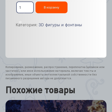
Количество
товара
В корзину
Часы
*
световые
*
объемные
Категория:
3D фигуры и фонтаны
3м
*
Копирование, размножение, распространение, перепечатка (целиком или
частично), или иное использование материала, включая тексты и
изображения, иные объекты интеллектуальной собственности без
письменного разрешения автора не допускается.
Похожие товары