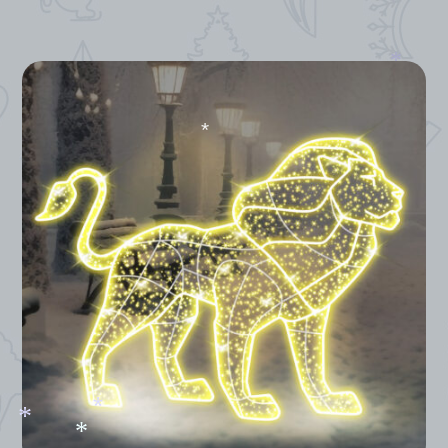
*
*
*