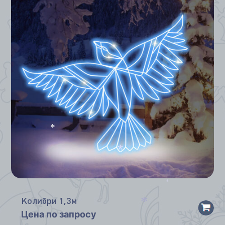
*
*
*
Колибри 1,3м
Цена по запросу
*