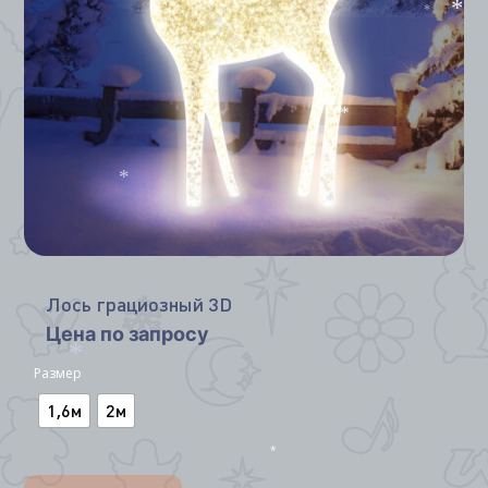
*
*
*
*
*
Лось грациозный 3D
Цена по запросу
Размер
*
1,6м
2м
*