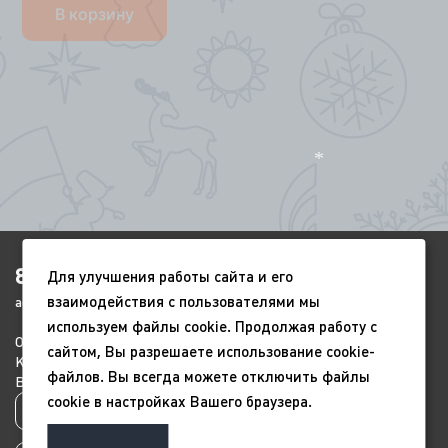
В корзину
*
8(4852)920-450
Для улучшения работы сайта и его
взаимодействия с пользователями мы
ags-yar@mail.ru
*
используем файлы cookie. Продолжая работу с
О компании
Портфолио
Видео
*
сайтом, Вы разрешаете использование cookie-
Контакты
Новый год
9 мая
файлов. Вы всегда можете отключить файлы
Всесезонные
Благоустройство
cookie в настройках Вашего браузера.
Политика конфиденциальности
*