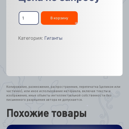
Количество
товара
В корзину
Дед
Мороз
светодиодный
*
Категория:
Гиганты
объемный
4м
Копирование, размножение, распространение, перепечатка (целиком или
частично), или иное использование материала, включая тексты и
изображения, иные объекты интеллектуальной собственности без
письменного разрешения автора не допускается.
Похожие товары
*