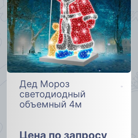
*
*
*
*
*
Дед Мороз
светодиодный
*
*
объемный 4м
Цена по запросу