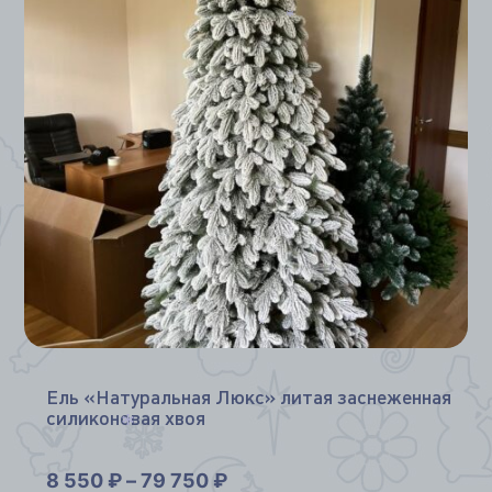
*
*
Ель «Натуральная Люкс» литая заснеженная
силиконовая хвоя
*
8 550
₽
–
79 750
₽