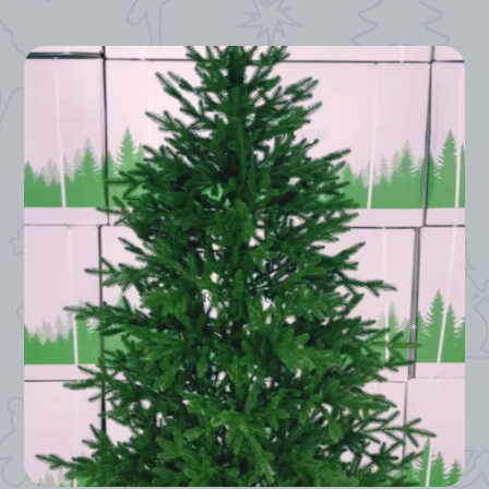
*
*
*