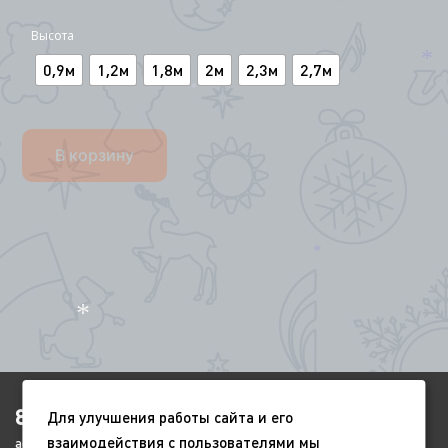
Высота
0,9м
1,2м
1,8м
2м
2,3м
2,7м
*
*
В корзину
*
*
8(4852)920-450
Для улучшения работы сайта и его
взаимодействия с пользователями мы
ags-yar@mail.ru