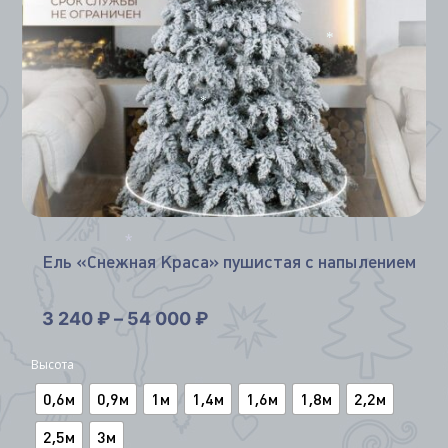
*
*
*
Ель «Снежная Краса» пушистая с напылением
*
3 240
₽
–
54 000
₽
Высота
0,6м
0,9м
1м
1,4м
1,6м
1,8м
2,2м
2,5м
3м