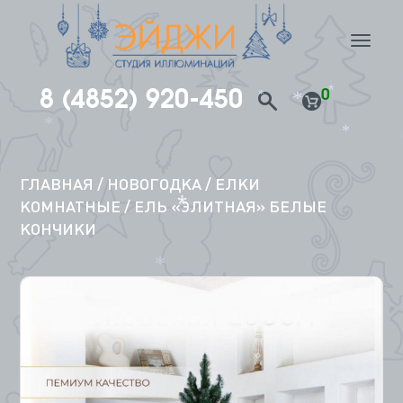
*
nav
8 (4852) 920-450
0
*
*
*
Перейти
*
*
к
содержимому
ГЛАВНАЯ
/
НОВОГОДКА
/
ЕЛКИ
КОМНАТНЫЕ
/ ЕЛЬ «ЭЛИТНАЯ» БЕЛЫЕ
КОНЧИКИ
*
*