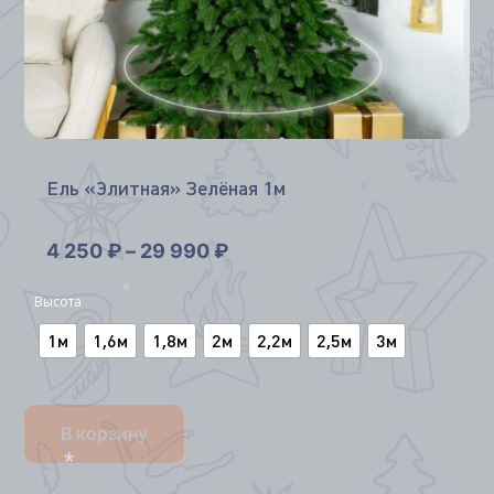
*
*
Ель «Элитная» Зелёная 1м
*
4 250
₽
–
29 990
₽
Высота
*
1м
1,6м
1,8м
2м
2,2м
2,5м
3м
*
В корзину