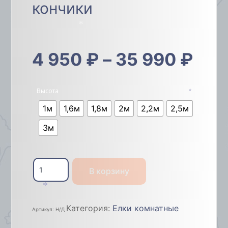
кончики
*
4 950
₽
–
35 990
₽
Высота
*
1м
1,6м
1,8м
2м
2,2м
2,5м
3м
Количество
товара
В корзину
Ель
«Элитная»
белые
*
кончики
Категория:
Елки комнатные
Артикул:
Н/Д