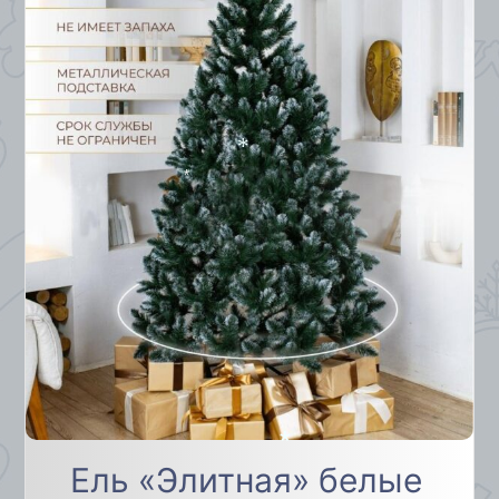
*
*
Ель «Элитная» белые
*