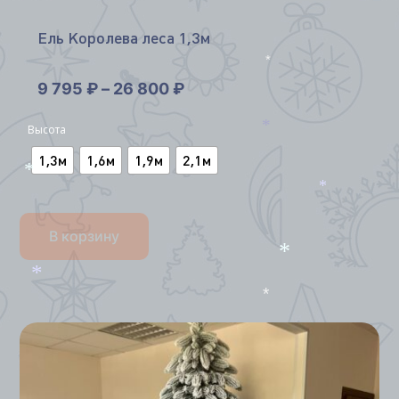
Ель Королева леса 1,3м
*
9 795
₽
–
26 800
₽
Высота
*
1,3м
1,6м
1,9м
2,1м
*
*
В корзину
*
*
*