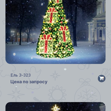
*
*
*
Ель З-323
*
Цена по запросу
*
*
*
*