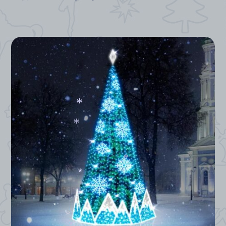
*
*
*
*
*