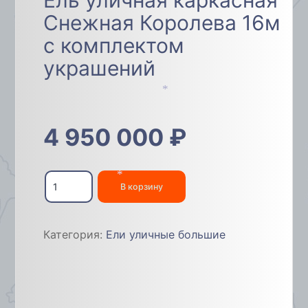
Снежная Королева 16м
с комплектом
украшений
*
4 950 000
₽
Количество
товара
В корзину
*
Ель
уличная
каркасная
Категория:
Ели уличные большие
Снежная
Королева
16м
с
комплектом
украшений