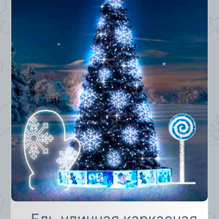
*
*
*
*
Ель уличная каркасная