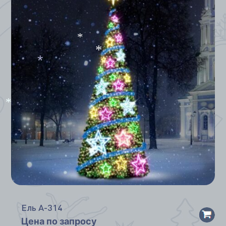
*
*
*
*
*
*
Ель А-314
Цена по запросу