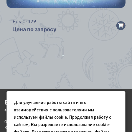
*
Ель С-329
Цена по запросу
*
8(4852)920-450
Для улучшения работы сайта и его
взаимодействия с пользователями мы
ags-yar@mail.ru
используем файлы cookie. Продолжая работу с
О компании
Портфолио
Видео
сайтом, Вы разрешаете использование cookie-
Контакты
Новый год
9 мая
файлов. Вы всегда можете отключить файлы