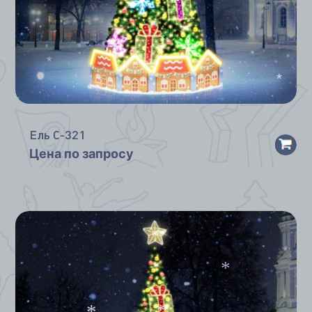
*
*
*
*
*
Ель С-321
Цена по запросу
*