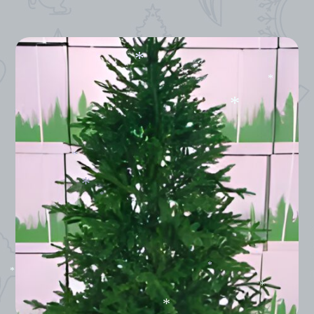
*
*
*
*
*
*
*
*
*
*
*