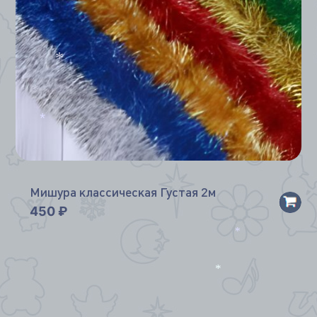
*
*
*
Мишура классическая Густая 2м
450
₽
*
*