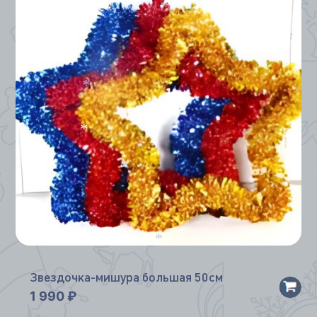
*
*
*
*
*
Звездочка-мишура большая 50см
1 990
₽