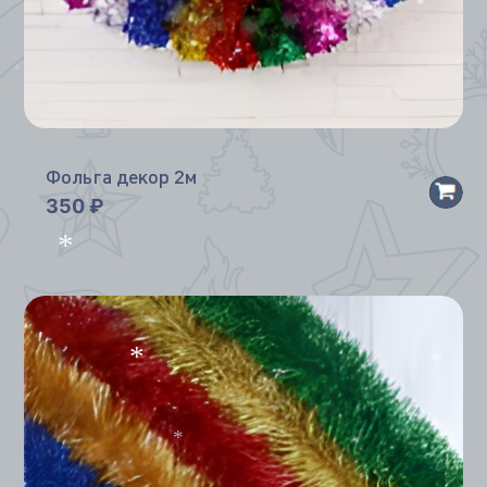
*
*
*
*
Фольга декор 2м
350
₽
*
*
*
*