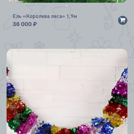
*
*
Ель «Королева леса» 1,9м
36 000
₽
*