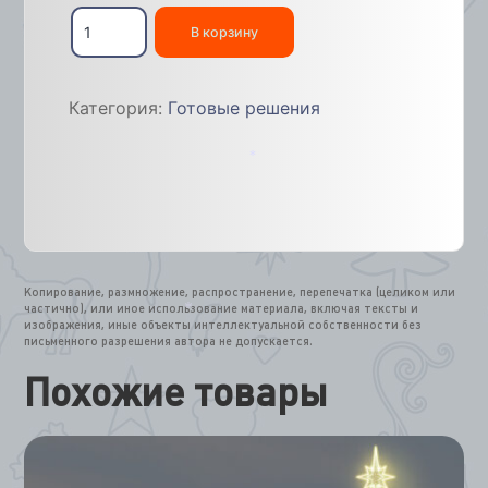
Количество
*
товара
В корзину
фонтан
лебеди
шар
Категория:
Готовые решения
проход
*
Копирование, размножение, распространение, перепечатка (целиком или
частично), или иное использование материала, включая тексты и
изображения, иные объекты интеллектуальной собственности без
*
письменного разрешения автора не допускается.
Похожие товары