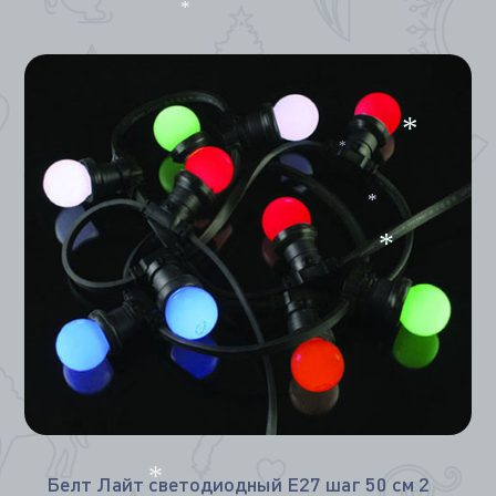
*
*
*
*
*
Белт Лайт светодиодный Е27 шаг 50 см 2