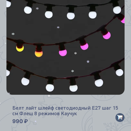
*
*
*
*
*
*
*
*
*
*
*
*
Белт лайт шлейф светодиодный Е27 шаг 15
*
см Флеш 8 режимов Каучук
990
₽
*