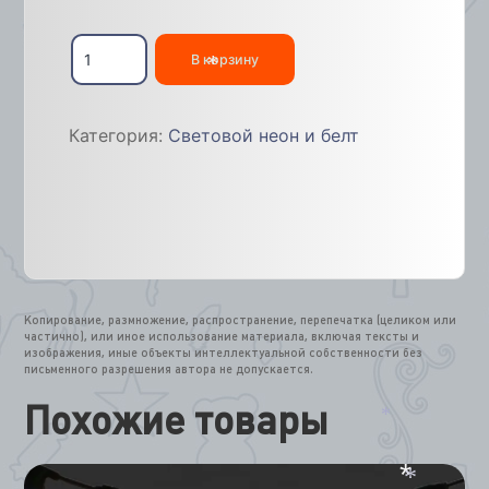
Количество
товара
В корзину
Гибкий
*
неон
мультиколор
Категория:
Световой неон и белт
RGB
Копирование, размножение, распространение, перепечатка (целиком или
частично), или иное использование материала, включая тексты и
изображения, иные объекты интеллектуальной собственности без
письменного разрешения автора не допускается.
Похожие товары
*