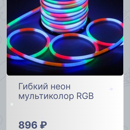
Гибкий неон
мультиколор RGB
*
*
896
₽
*