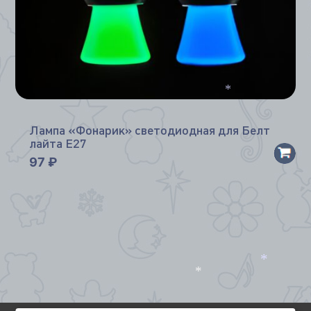
*
*
Лампа «Фонарик» светодиодная для Белт
лайта Е27
97
₽
*
*