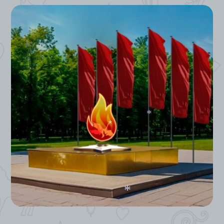
*
*
*
*
*