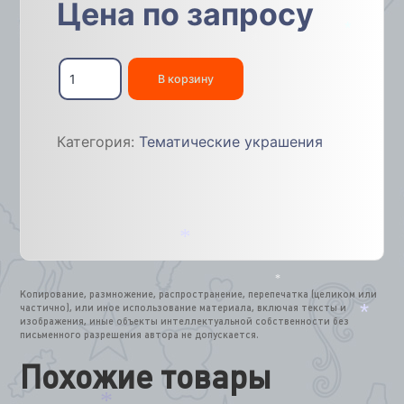
Цена по запросу
*
*
*
Количество
*
товара
В корзину
Инсталляция
Величественный
СЛОН
Категория:
Тематические украшения
2м
*
Копирование, размножение, распространение, перепечатка (целиком или
*
частично), или иное использование материала, включая тексты и
изображения, иные объекты интеллектуальной собственности без
письменного разрешения автора не допускается.
*
Похожие товары