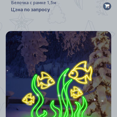
Белочка с рамке 1,5м
Цена по запросу
*
*
*
*