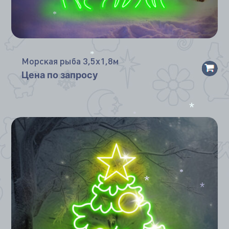
*
*
Морская рыба 3,5х1,8м
*
Цена по запросу
*
*
*
*
*