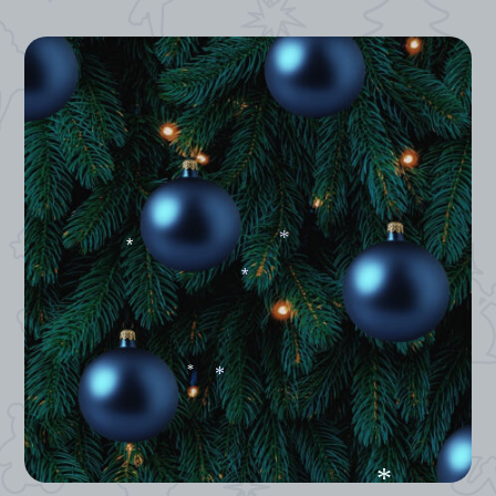
*
*
*
*
*