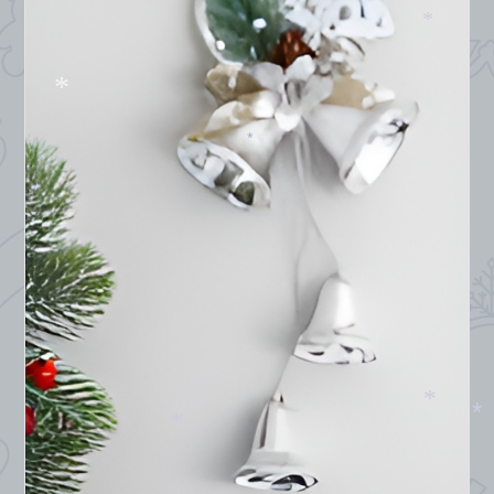
*
*
*
*
*
*