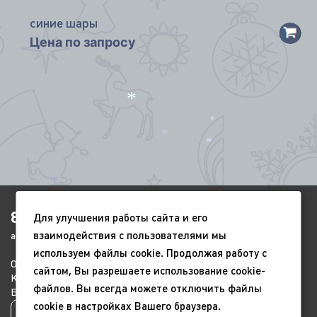
*
синие шары
Цена по запросу
*
*
*
*
*
*
8(4852)920-450
Для улучшения работы сайта и его
взаимодействия с пользователями мы
ags-yar@mail.ru
*
используем файлы cookie. Продолжая работу с
О компании
Портфолио
Видео
сайтом, Вы разрешаете использование cookie-
*
Контакты
Новый год
9 мая
файлов. Вы всегда можете отключить файлы
Всесезонные
Благоустройство
cookie в настройках Вашего браузера.
Политика конфиденциальности