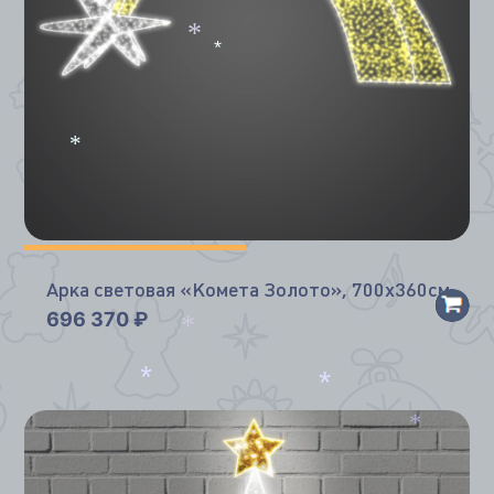
*
*
*
Арка световая «Комета Золото», 700х360см
696 370
₽
*
*
*
*