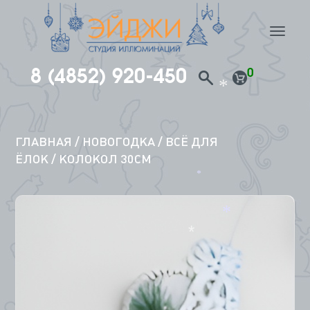
*
nav
8 (4852) 920-450
0
*
Перейти
к
содержимому
ГЛАВНАЯ
/
НОВОГОДКА
/
ВСЁ ДЛЯ
ЁЛОК
/ КОЛОКОЛ 30СМ
*
*
*