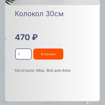
Колокол 30см
470
₽
*
Количество
*
товара
В корзину
Колокол
30см
Категории:
Misc
,
Всё для ёлок