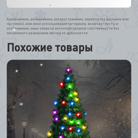
*
Копирование, размножение, распространение, перепечатка (целиком или
частично), или иное использование материала, включая тексты и
изображения, иные объекты интеллектуальной собственности без
письменного разрешения автора не допускается.
*
Похожие товары
*
*
*
*