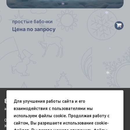
*
простые бабочки
*
*
Цена по запросу
*
*
8(4852)920-450
Для улучшения работы сайта и его
взаимодействия с пользователями мы
ags-yar@mail.ru
используем файлы cookie. Продолжая работу с
О компании
Портфолио
Видео
сайтом, Вы разрешаете использование cookie-
Контакты
Новый год
9 мая
*