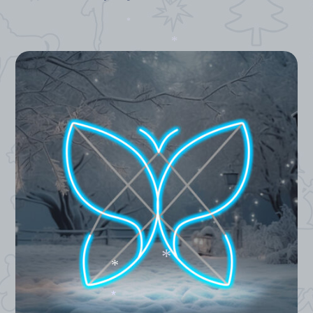
*
*
*
*
*
*