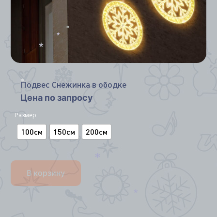
*
*
*
Подвес Снежинка в ободке
*
Цена по запросу
Размер
100см
150см
200см
В корзину
*
*