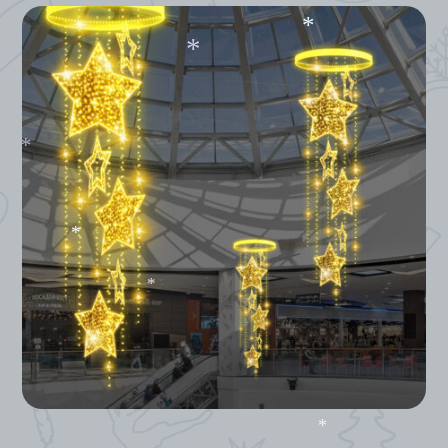
*
*
*
*
*