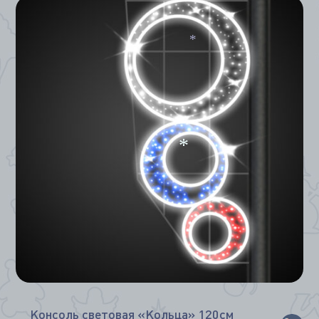
*
*
Консоль световая «Кольца» 120см