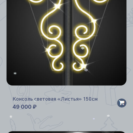
*
*
*
*
Консоль световая «Листья» 150см
49 000
₽
*
*
*
*