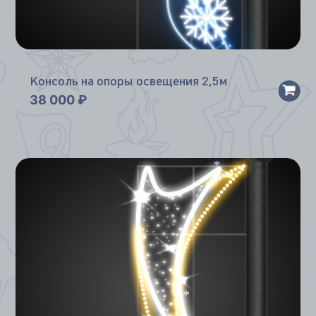
Консоль на опоры освещения 2,5м
38 000
₽
*
*