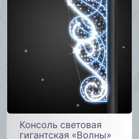
*
*
*
*
Консоль световая
гигантская «Волны»
*