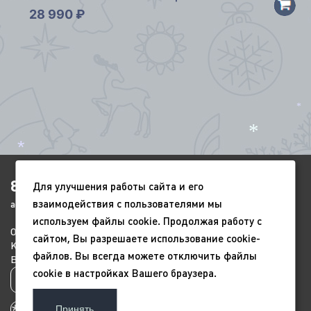
28 990
₽
*
*
*
8(4852)920-450
Для улучшения работы сайта и его
взаимодействия с пользователями мы
ags-yar@mail.ru
*
используем файлы cookie. Продолжая работу с
О компании
Портфолио
Видео
сайтом, Вы разрешаете использование cookie-
Контакты
Новый год
9 мая
файлов. Вы всегда можете отключить файлы
Всесезонные
Благоустройство
cookie в настройках Вашего браузера.
Политика конфиденциальности
*
Принять