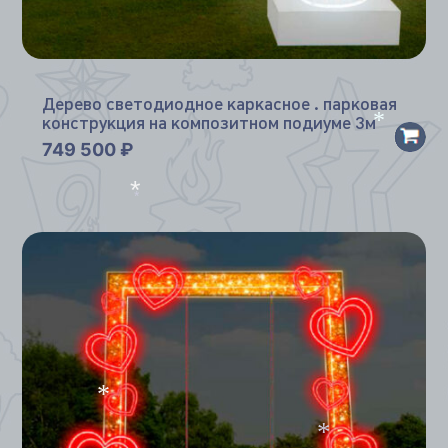
*
*
Дерево светодиодное каркасное . парковая
конструкция на композитном подиуме 3м
749 500
₽
*
*
*
*