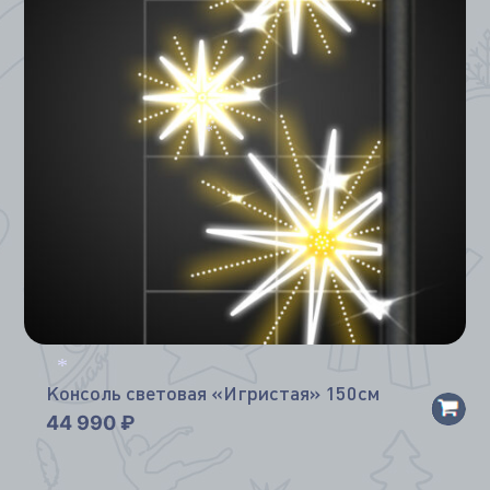
*
Консоль световая «Игристая» 150см
*
44 990
₽