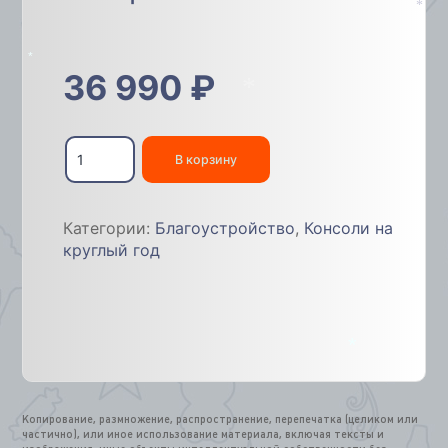
*
36 990
₽
*
*
Количество
товара
В корзину
Консоль
световая
«Узорная»
Категории:
Благоустройство
,
Консоли на
150см
круглый год
*
Копирование, размножение, распространение, перепечатка (целиком или
частично), или иное использование материала, включая тексты и