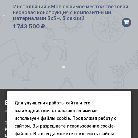
Инсталляция «Моё любимое место» световая
*
неоновая конструкция с композитными
материалами 5х5м. 5 секций
*
1 743 500
₽
*
*
8(4852)920-450
Для улучшения работы сайта и его
взаимодействия с пользователями мы
ags-yar@mail.ru
используем файлы cookie. Продолжая работу с
О компании
Портфолио
Видео
сайтом, Вы разрешаете использование cookie-
Контакты
Новый год
9 мая
файлов. Вы всегда можете отключить файлы
Всесезонные
Благоустройство