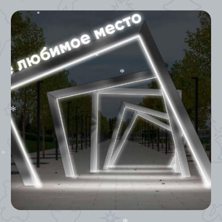
*
*
*
*
*