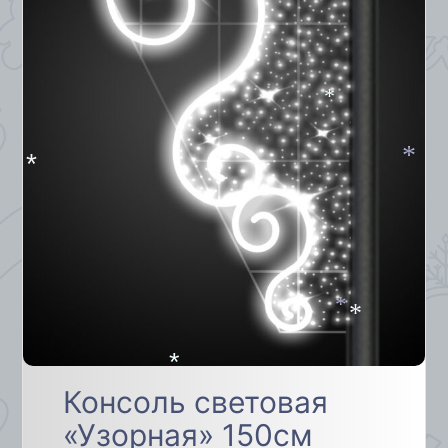
*
*
*
*
*
*
Консоль световая
*
«Узорная» 150см