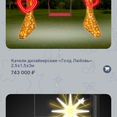
*
*
*
Качели дизайнерские «Голд Любовь»
*
2.5х1.5х3м
743 000
₽
*