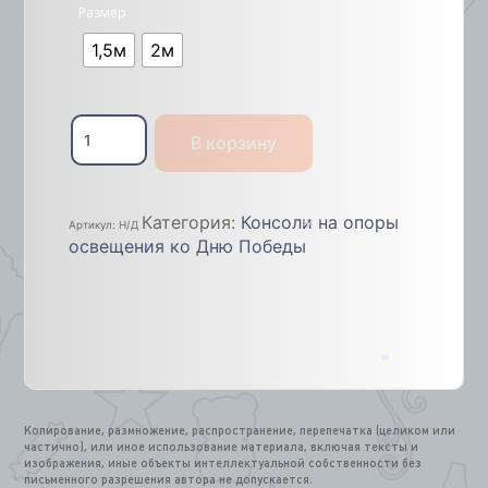
Размер
1,5м
2м
Количество
товара
В корзину
Консоли
флаговые
Категория:
Консоли на опоры
Артикул:
Н/Д
освещения ко Дню Победы
*
*
Копирование, размножение, распространение, перепечатка (целиком или
частично), или иное использование материала, включая тексты и
изображения, иные объекты интеллектуальной собственности без
письменного разрешения автора не допускается.