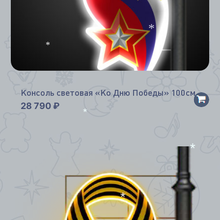
*
*
Консоль световая «Ко Дню Победы» 100см
28 790
₽
*
*
*