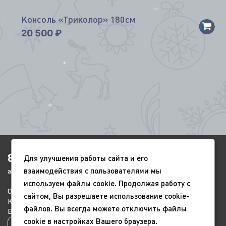
*
Консоль «Триколор» 180см
*
20 500
₽
*
*
*
*
8(4852)920-450
Для улучшения работы сайта и его
взаимодействия с пользователями мы
ags-yar@mail.ru
используем файлы cookie. Продолжая работу с
О компании
Портфолио
Видео
сайтом, Вы разрешаете использование cookie-
Контакты
Новый год
9 мая
файлов. Вы всегда можете отключить файлы
Всесезонные
Благоустройство
cookie в настройках Вашего браузера.
Политика конфиденциальности