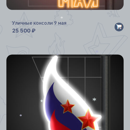
Уличные консоли 9 мая
*
25 500
₽
*
*
*
*
*