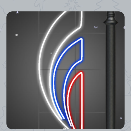
*
*
*
*
*
*
*