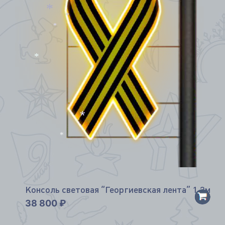
*
*
*
*
*
*
Консоль световая “Георгиевская лента” 1,2м
38 800
₽