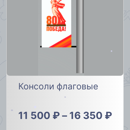
*
Консоли флаговые
*
*
11 500
₽
–
16 350
₽
*
*