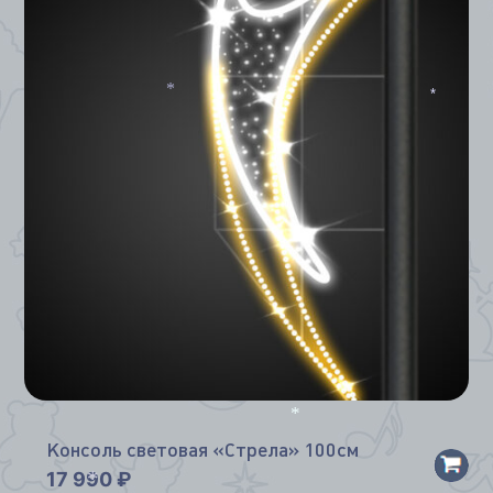
*
*
*
Консоль световая «Стрела» 100см
17 990
₽