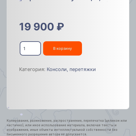
*
*
19 900
₽
Количество
товара
В корзину
Консоли
и
фигуры
Категория:
Консоли, перетяжки
для
украшения
улиц
1,5м
*
*
*
*
Копирование, размножение, распространение, перепечатка (целиком или
частично), или иное использование материала, включая тексты и
изображения, иные объекты интеллектуальной собственности без
письменного разрешения автора не допускается.