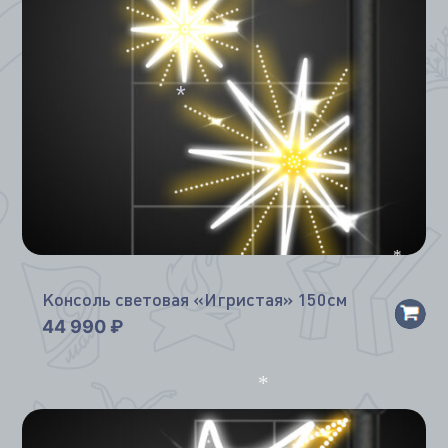
*
*
*
Консоль световая «Игристая» 150см
44 990
₽
*