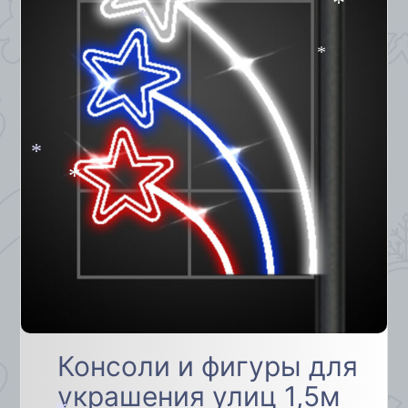
*
*
*
*
*
*
Консоли и фигуры для
украшения улиц 1,5м