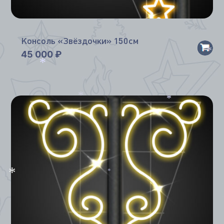
Консоль «Звёздочки» 150см
45 000
₽
*
*
*
*
*
*