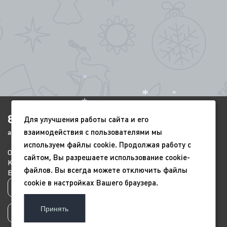
*
*
*
*
*
8(4852)920-450
Для улучшения работы сайта и его
взаимодействия с пользователями мы
ags-yar@mail.ru
используем файлы cookie. Продолжая работу с
*
*
О компании
Портфолио
Видео
сайтом, Вы разрешаете использование cookie-
Контакты
Новый год
9 мая
*
файлов. Вы всегда можете отключить файлы
Всесезонные
Благоустройство
*
cookie в настройках Вашего браузера.
Политика конфиденциальности
Принять
Пользовательское соглашение