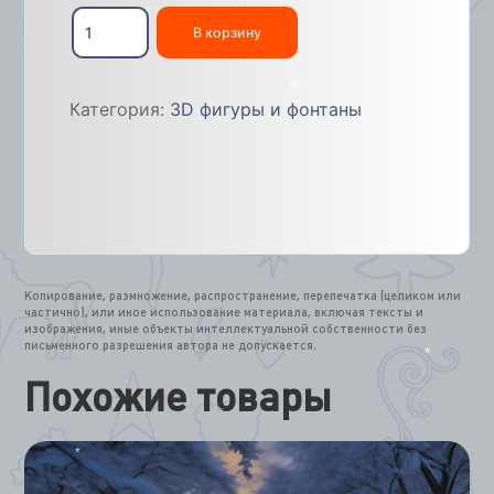
Количество
товара
В корзину
Лебеди
3D
(комплект)
Категория:
3D фигуры и фонтаны
2х4,5м
*
Копирование, размножение, распространение, перепечатка (целиком или
частично), или иное использование материала, включая тексты и
изображения, иные объекты интеллектуальной собственности без
письменного разрешения автора не допускается.
*
Похожие товары
*
*