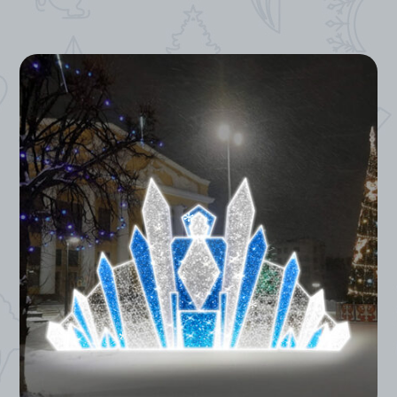
*
*
*
*