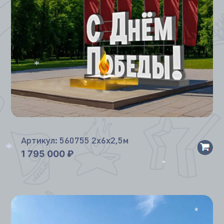
*
*
Артикул: 560755 2х6х2,5м
1 795 000
₽
*
*