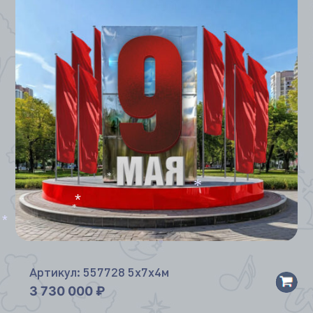
*
*
*
*
*
*
*
Артикул: 557728 5х7х4м
3 730 000
₽