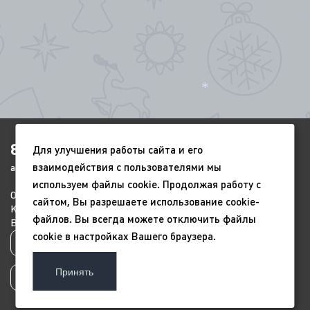
*
8(4852)920-450
Для улучшения работы сайта и его
*
взаимодействия с пользователями мы
ags-yar@mail.ru
используем файлы cookie. Продолжая работу с
О компании
Портфолио
Видео
сайтом, Вы разрешаете использование cookie-
Контакты
Новый год
9 мая
файлов. Вы всегда можете отключить файлы
Всесезонные
Благоустройство
cookie в настройках Вашего браузера.
Политика конфиденциальности
*
Принять
Пользовательское соглашение
*