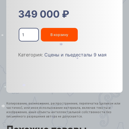
349 000
₽
Количество
товара
В корзину
*
Мини
*
подиум
для
Категория:
Сцены и пьедесталы 9 мая
выступлений
*
"С
Днём
*
Победы"
1,3х2,2х2м.
Артикул
554437
*
*
Копирование, размножение, распространение, перепечатка (целиком или
частично), или иное использование материала, включая тексты и
изображения, иные объекты интеллектуальной собственности без
письменного разрешения автора не допускается.
*
*