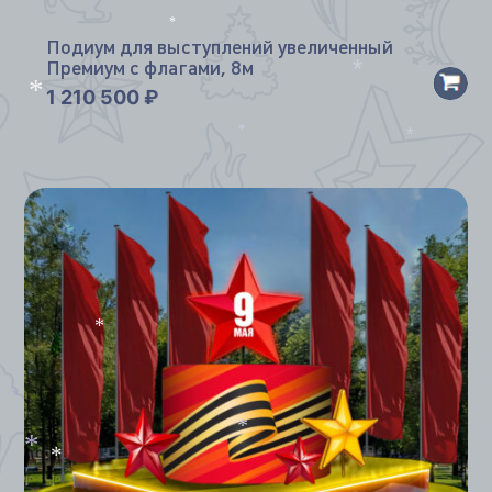
Подиум для выступлений увеличенный
*
Премиум с флагами, 8м
1 210 500
₽
*
*
*
*
*
*
*
*
*