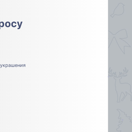
просу
 украшения
*
*