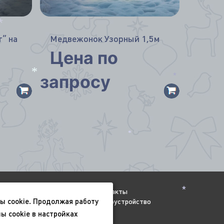
” на
Медвежонок Узорный 1,5м
*
Цена по
запросу
*
*
*
Видео
Контакты
ы cookie. Продолжая работу
Всесезонные
Благоустройство
*
ы cookie в настройках