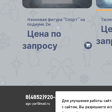
Неоновая фигура “Спорт” на
Тюле
подиуме 2м
Це
Цена по
зап
*
запросу
*
8(4852)920-450
Для улучшения работы сайт
ags-yar@mail.ru
с сайтом, Вы разрешаете ис