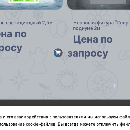
*
*
нь светодиодный 2,5м
Неоновая фигура “Спорт
подиуме 2м
на по
Цена по
росу
запросу
*
О компании
Портфолио
а и его взаимодействия с пользователями мы используем файл
Новый год
9 мая
пользование cookie-файлов. Вы всегда можете отключить файл