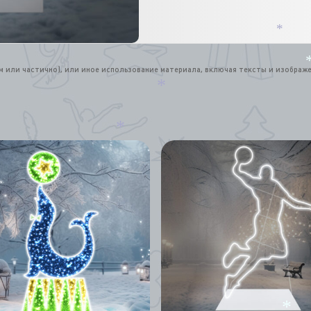
*
*
*
ом или частично), или иное использование материала, включая тексты и изображ
*
*