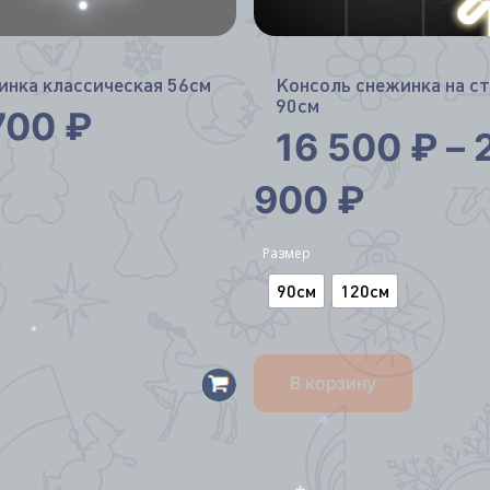
*
инка классическая 56см
Консоль снежинка на с
90см
700
₽
16 500
₽
–
900
₽
Размер
90см
120см
*
В корзину
*