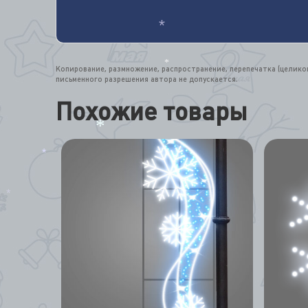
*
Копирование, размножение, распространение, перепечатка (целик
*
письменного разрешения автора не допускается.
Похожие товары
*
*
*