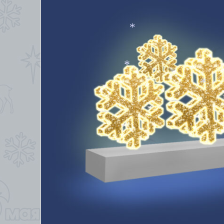
*
*
*