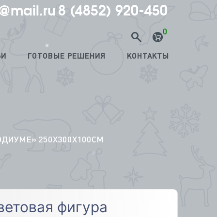
@mail.ru
8 (4852) 920-450
*
0
ЬИ
ГОТОВЫЕ РЕШЕНИЯ
КОНТАКТЫ
*
ОДИУМЕ» 250Х300Х100СМ
*
ветовая фигура