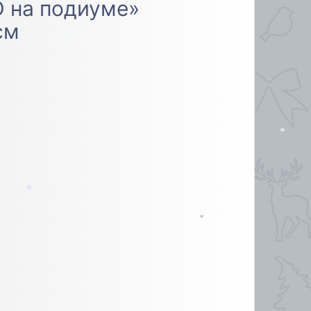
 на подиуме»
см
*
*
*
*