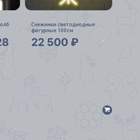
толб
Снежинки светодиодные
фигурные 100см
28
22 500
₽
*