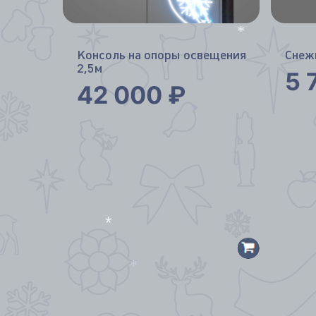
*
Консоль на опоры освещения
Снеж
2,5м
5 
42 000
₽
*
*
*