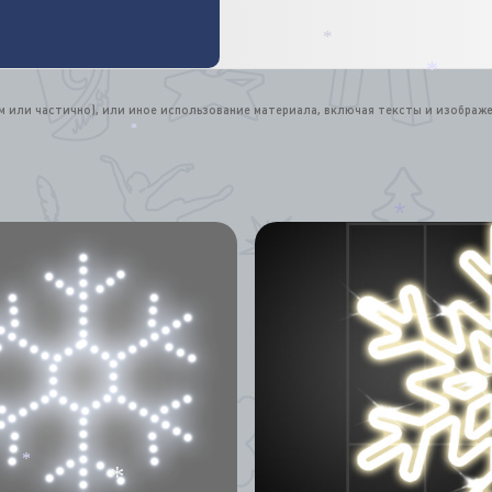
*
*
ом или частично), или иное использование материала, включая тексты и изображ
*
*
*