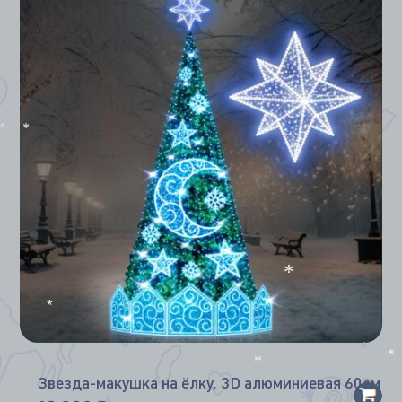
*
*
*
*
*
*
*
Звезда-макушка на ёлку, 3D алюминиевая 60см
*