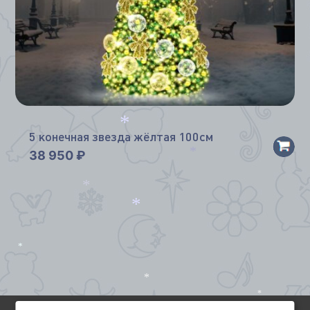
*
5 конечная звезда жёлтая 100см
*
38 950
₽
*
*
*
*
*
*