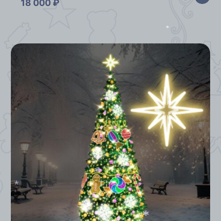
18 000
₽
*
*
*
*
*