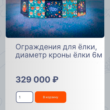
Ограждения для ёлки,
диаметр кроны ёлки 6м
*
329 000
₽
Количество
товара
В корзину
Ограждения
для
ёлки,