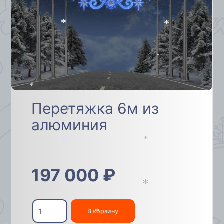
*
*
*
*
Перетяжка 6м из
алюминия
*
*
*
*
197 000
₽
*
Количество
товара
В корзину
Перетяжка
*