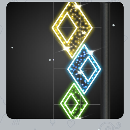
*
*
*
*