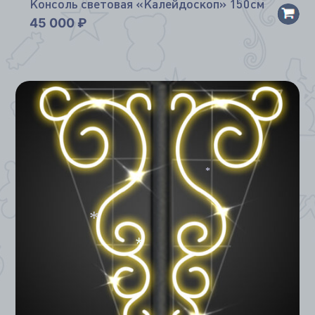
Консоль световая «Калейдоскоп» 150см
*
45 000
₽
*
*
*