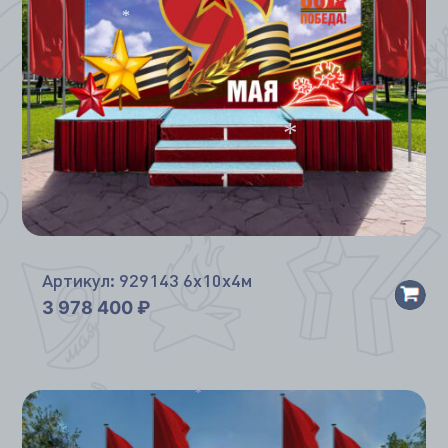
*
*
*
Артикул: 929143 6х10х4м
3 978 400
₽
*