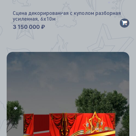
*
*
Сцена декорированная с куполом разборная
усиленная, 6х10м
*
3 150 000
₽
*