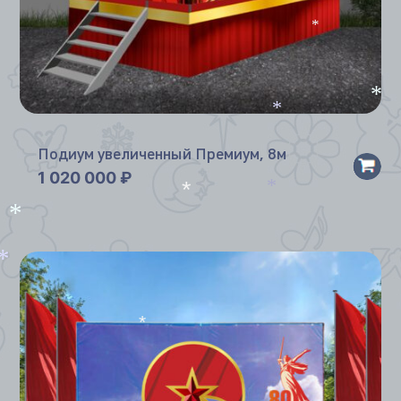
*
*
*
Подиум увеличенный Премиум, 8м
1 020 000
₽
*
*
*
*
*