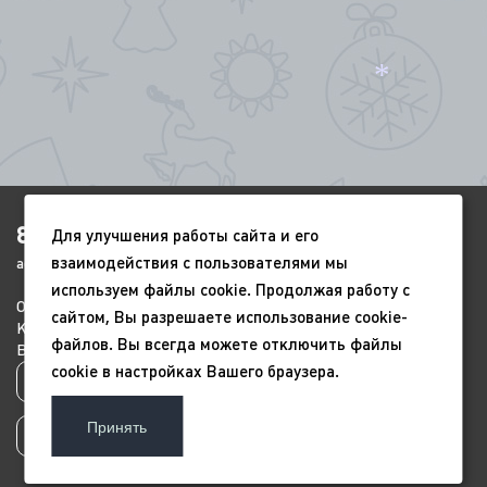
*
8(4852)920-450
Для улучшения работы сайта и его
*
взаимодействия с пользователями мы
ags-yar@mail.ru
используем файлы cookie. Продолжая работу с
*
О компании
Портфолио
Видео
сайтом, Вы разрешаете использование cookie-
Контакты
Новый год
9 мая
файлов. Вы всегда можете отключить файлы
Всесезонные
Благоустройство
cookie в настройках Вашего браузера.
Политика конфиденциальности
*
Принять
Пользовательское соглашение