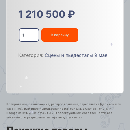
*
1 210 500
₽
Количество
товара
В корзину
Подиум
для
выступлений
*
Категория:
Сцены и пьедесталы 9 мая
увеличенный
Премиум
с
флагами,
8м
*
*
*
Копирование, размножение, распространение, перепечатка (целиком или
частично), или иное использование материала, включая тексты и
изображения, иные объекты интеллектуальной собственности без
письменного разрешения автора не допускается.
*