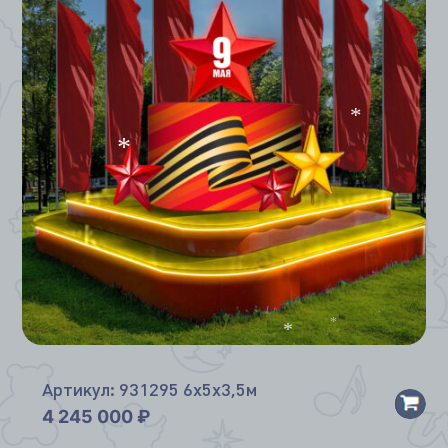
*
*
*
*
Артикул: 931295 6х5х3,5м
4 245 000
₽