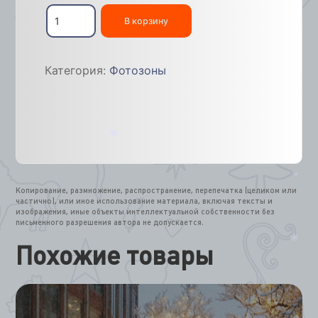
Количество
товара
В корзину
Фотозона
«Сани
и
Категория:
Фотозоны
олени»
2,6х2х1,2м
*
*
Копирование, размножение, распространение, перепечатка (целиком или
частично), или иное использование материала, включая тексты и
изображения, иные объекты интеллектуальной собственности без
письменного разрешения автора не допускается.
Похожие товары
*