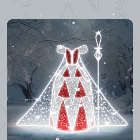
*
*
*
*
*
*
*
*