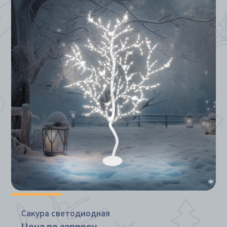
*
*
*
*
Сакура светодиодная
Цена по запросу