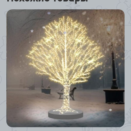
*
*
*
*
*