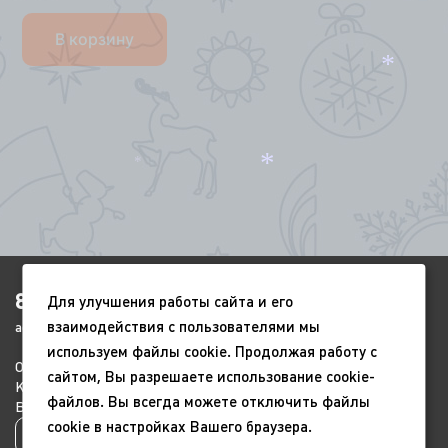
В корзину
*
*
*
8(4852)920-450
Для улучшения работы сайта и его
*
взаимодействия с пользователями мы
ags-yar@mail.ru
*
используем файлы cookie. Продолжая работу с
О компании
Портфолио
Видео
*
сайтом, Вы разрешаете использование cookie-
Контакты
Новый год
9 мая
файлов. Вы всегда можете отключить файлы
Всесезонные
Благоустройство
cookie в настройках Вашего браузера.
*
Политика конфиденциальности