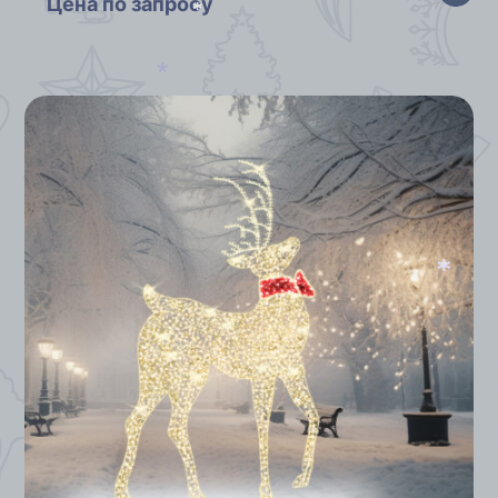
Цена по запросу
*
*
*
*