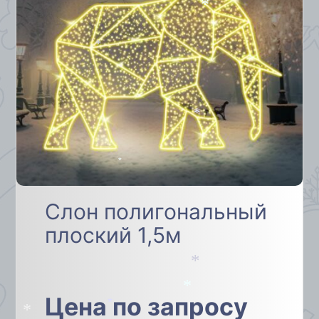
*
*
*
*
Слон полигональный
плоский 1,5м
*
*
Цена по запросу
*