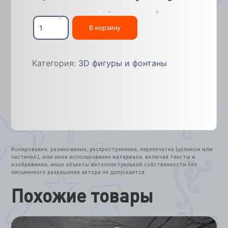
*
*
Количество
*
*
*
товара
В корзину
*
Слон
полигональный
плоский
Категория:
3D фигуры и фонтаны
1,5м
Копирование, размножение, распространение, перепечатка (целиком или
частично), или иное использование материала, включая тексты и
изображения, иные объекты интеллектуальной собственности без
письменного разрешения автора не допускается.
Похожие товары