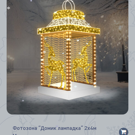
*
*
*
*
*
*
*
*
*
Фотозона “Домик лампадка” 2х4м