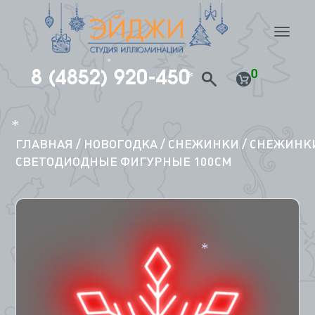
*
nav
8 (4852) 920-450
0
*
*
Перейти
к
содержимому
ГЛАВНАЯ
/
НОВОГОДКА
/
СНЕЖИНКИ
/ СНЕЖИНК
*
СВЕТОДИОДНЫЕ ФИГУРНЫЕ 100СМ
*