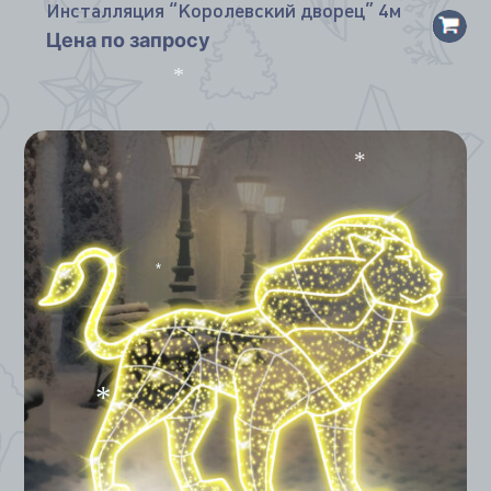
Инсталляция “Королевский дворец” 4м
Цена по запросу
*
*
*
*