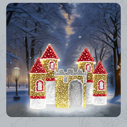
*
*
*
*
*