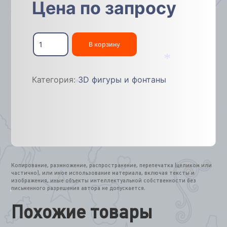
Цена по запросу
Количество
товара
В корзину
Светодиодная
фигура
«Городской
*
Категория:
3D фигуры и фонтаны
фонтан»
(игра
цвета)
*
3х4м
Копирование, размножение, распространение, перепечатка (целиком или
частично), или иное использование материала, включая тексты и
изображения, иные объекты интеллектуальной собственности без
письменного разрешения автора не допускается.
*
Похожие товары