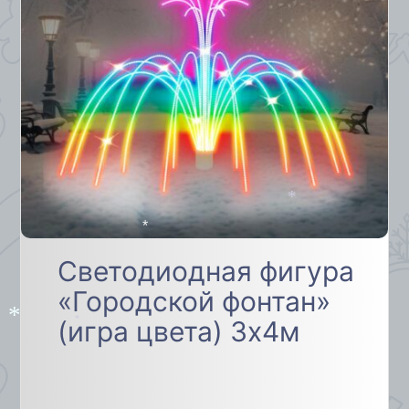
*
*
Светодиодная фигура
«Городской фонтан»
(игра цвета) 3х4м
*
*