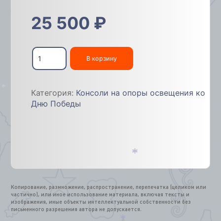
25 500
₽
Количество
товара
В корзину
Уличные
консоли
9
Категория:
Консоли на опоры освещения ко
мая
*
Дню Победы
*
*
Копирование, размножение, распространение, перепечатка (целиком или
частично), или иное использование материала, включая тексты и
изображения, иные объекты интеллектуальной собственности без
письменного разрешения автора не допускается.