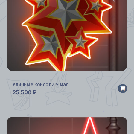
*
Уличные консоли 9 мая
25 500
₽
*