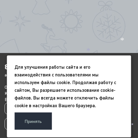
*
*
8(4852)920-450
Для улучшения работы сайта и его
взаимодействия с пользователями мы
ags-yar@mail.ru
*
*
используем файлы cookie. Продолжая работу с
*
О компании
Портфолио
Видео
*
сайтом, Вы разрешаете использование cookie-
Контакты
Новый год
9 мая
файлов. Вы всегда можете отключить файлы
Всесезонные
Благоустройство
cookie в настройках Вашего браузера.
Политика конфиденциальности
Принять
Пользовательское соглашение
*
*