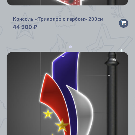
Консоль «Триколор с гербом» 200см
44 500
₽
*
*
*
*
*