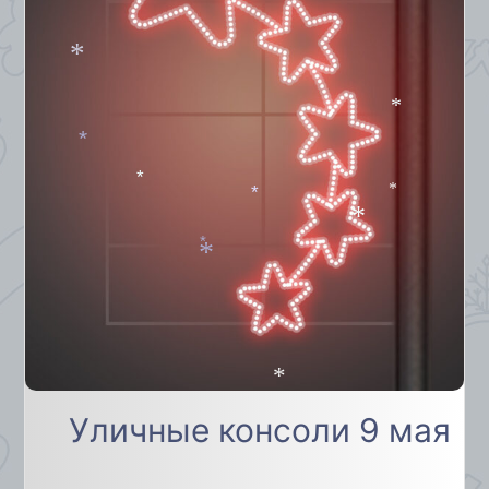
*
*
*
*
*
*
*
*
*
*
Уличные консоли 9 мая