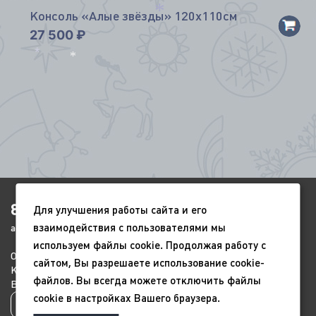
Консоль «Алые звёзды» 120х110см
*
27 500
₽
*
*
8(4852)920-450
Для улучшения работы сайта и его
*
взаимодействия с пользователями мы
ags-yar@mail.ru
*
используем файлы cookie. Продолжая работу с
О компании
Портфолио
Видео
сайтом, Вы разрешаете использование cookie-
*
Контакты
Новый год
9 мая
файлов. Вы всегда можете отключить файлы
Всесезонные
Благоустройство
cookie в настройках Вашего браузера.
Политика конфиденциальности
*