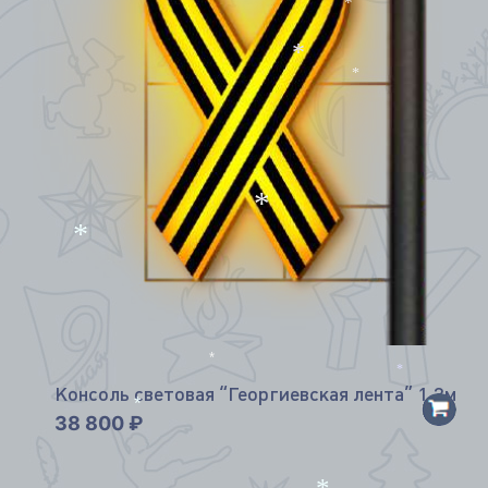
*
*
*
*
*
*
*
Консоль световая “Георгиевская лента” 1,2м
38 800
₽
*