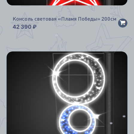
Консоль световая «Пламя Победы» 200см
42 390
₽
*
*
*