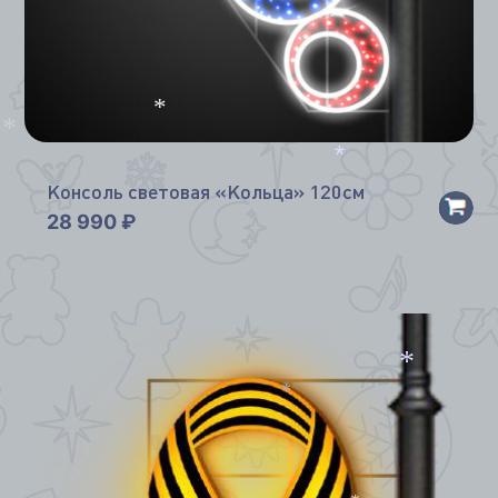
*
*
*
Консоль световая «Кольца» 120см
28 990
₽
*
*