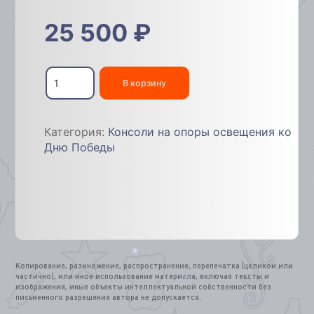
*
25 500
₽
Количество
товара
В корзину
Уличные
консоли
9
Категория:
Консоли на опоры освещения ко
мая
Дню Победы
Копирование, размножение, распространение, перепечатка (целиком или
*
частично), или иное использование материала, включая тексты и
изображения, иные объекты интеллектуальной собственности без
*
письменного разрешения автора не допускается.