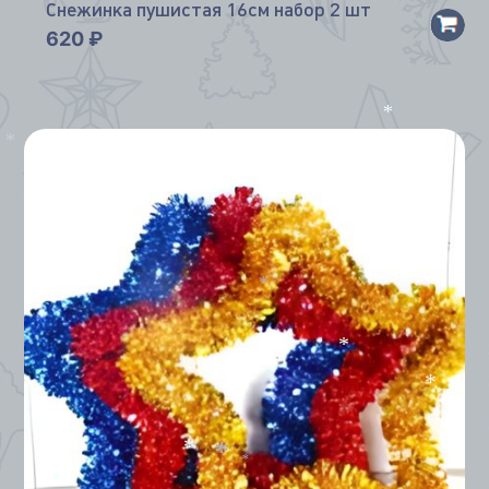
Снежинка пушистая 16см набор 2 шт
620
₽
*
*
*
*
*
*
*