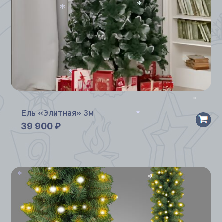
*
*
*
*
Ель «Элитная» 3м
39 900
₽
*
*
*