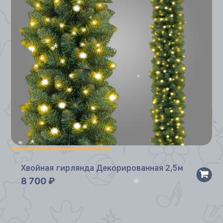
*
*
*
*
*
*
Хвойная гирлянда Декорированная 2,5м
8 700
₽
*