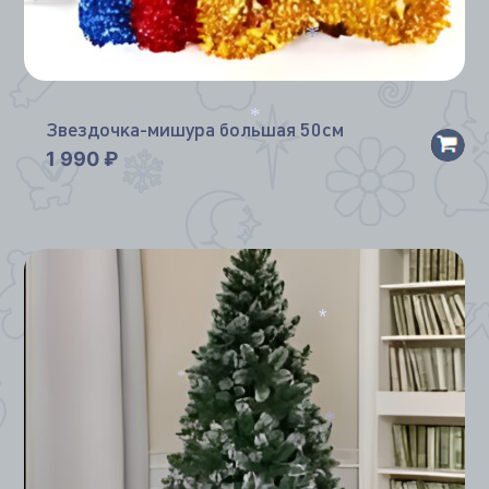
*
*
*
Звездочка-мишура большая 50см
*
1 990
₽
*
*
*
*