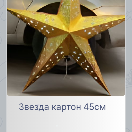
*
*
Звезда картон 45см
*
*