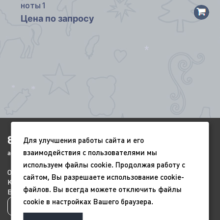
ноты1
Цена по запросу
*
*
*
8(4852)920-450
Для улучшения работы сайта и его
взаимодействия с пользователями мы
ags-yar@mail.ru
используем файлы cookie. Продолжая работу с
О компании
Портфолио
Видео
*
сайтом, Вы разрешаете использование cookie-
Контакты
Новый год
9 мая
файлов. Вы всегда можете отключить файлы
Всесезонные
Благоустройство
cookie в настройках Вашего браузера.
*
Политика конфиденциальности
*
*