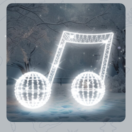
*
*
*
*