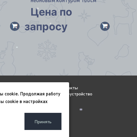
неоновым контуром 100см
Цена по
*
запросу
*
*
Видео
Контакты
ы cookie. Продолжая работу
Всесезонные
Благоустройство
ы cookie в настройках
ьности
*
Принять
ашение