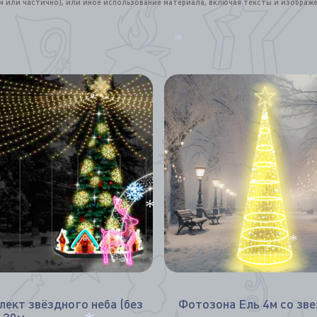
*
ом или частично), или иное использование материала, включая тексты и изображ
Опоры
в
комплекте
12
*
*
*
лект звёздного неба (без
Фотозона Ель 4м со зв