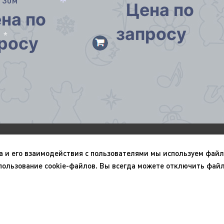
) 30м
Цена по
на по
*
запросу
росу
*
О компании
Портфолио
а и его взаимодействия с пользователями мы используем файл
Новый год
9 мая
*
пользование cookie-файлов. Вы всегда можете отключить файл
Политика конфиденциал
Пользовательское согл