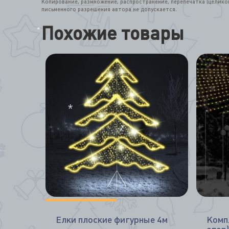
*
Копирование, размножение, распространение, перепечатка (целик
письменного разрешения автора не допускается.
Похожие товары
*
*
Елки плоские фигурные 4м
Комп