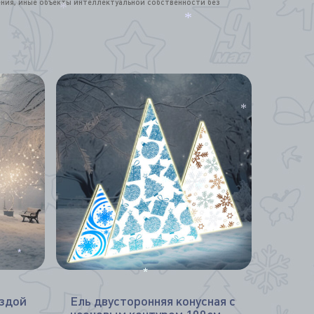
ения, иные объекты интеллектуальной собственности без
*
*
*
*
*
*
*
ездой
Ель двусторонняя конусная с