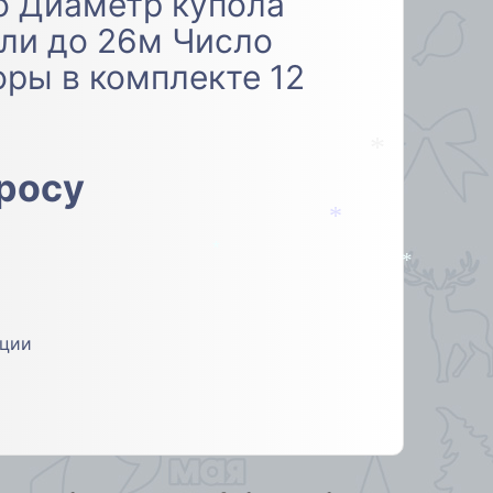
о Диаметр купола
ели до 26м Число
оры в комплекте 12
просу
*
*
*
*
яции