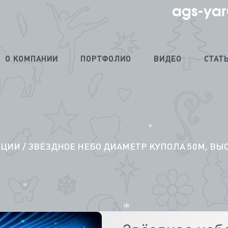
ags-yar
О КОМПАНИИ
ПОРТФОЛИО
ВИДЕО
СТАТ
*
ЯЦИИ
/ ЗВЁЗДНОЕ НЕБО ДИАМЕТР КУПОЛА 50М, ВЫС
*
*