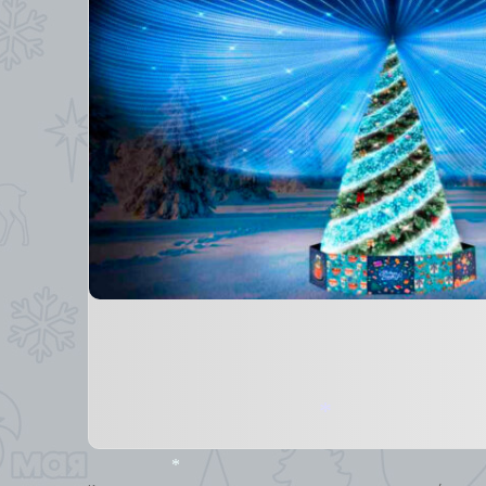
*
*
*