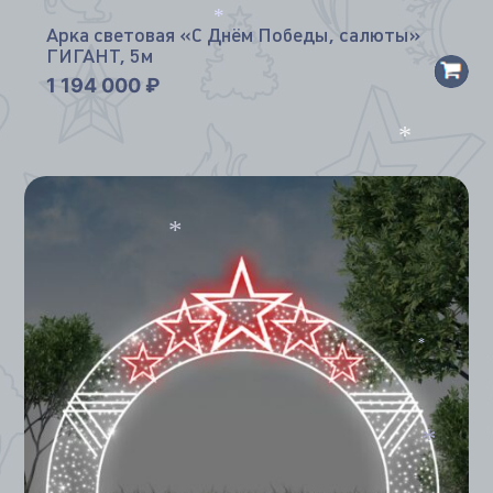
Арка световая «С Днём Победы, салюты»
*
ГИГАНТ, 5м
1 194 000
₽
*
*
*
*