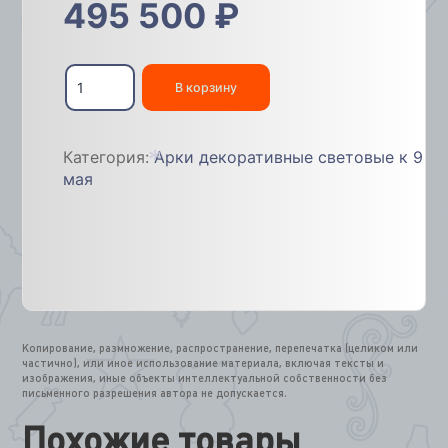
495 500
₽
Количество
товара
В корзину
Арка
«Звезда
золотая»
Категория:
Арки декоративные световые к 9
с
лампочками,
мая
350х350см
*
Копирование, размножение, распространение, перепечатка (целиком или
частично), или иное использование материала, включая тексты и
изображения, иные объекты интеллектуальной собственности без
письменного разрешения автора не допускается.
Похожие товары