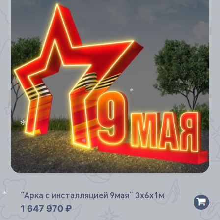
*
*
*
*
*
“Арка с инсталляцией 9мая” 3х6х1м
1 647 970
₽
*