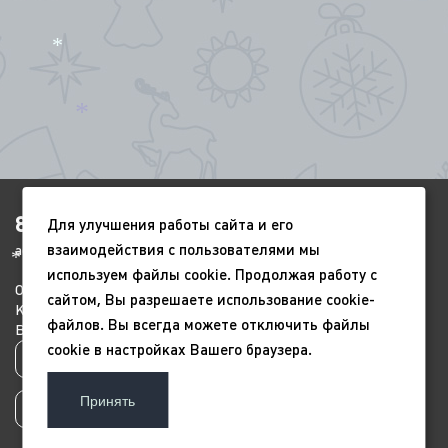
*
*
8(4852)920-450
Для улучшения работы сайта и его
взаимодействия с пользователями мы
ags-yar@mail.ru
*
используем файлы cookie. Продолжая работу с
*
О компании
Портфолио
Видео
сайтом, Вы разрешаете использование cookie-
Контакты
Новый год
9 мая
файлов. Вы всегда можете отключить файлы
Всесезонные
Благоустройство
*
cookie в настройках Вашего браузера.
Политика конфиденциальности
*
Принять
Пользовательское соглашение