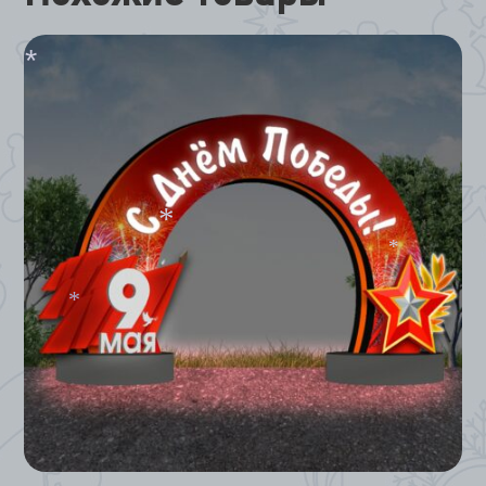
*
*
*
*