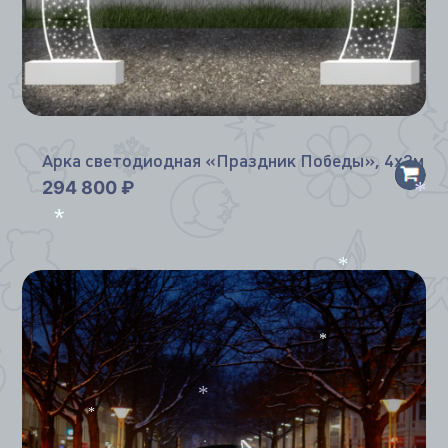
Арка светодиодная «Праздник Победы», 4х3м
294 800
₽
*
*
*
*
*
*