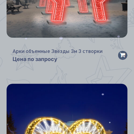
*
*
*
*
Арки объемные Звёзды 3м 3 створки
Цена по запросу
*
*