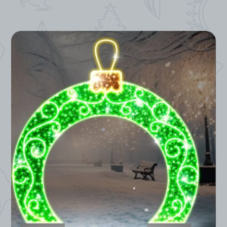
*
*
*