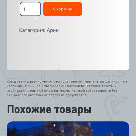
Количество
товара
В корзину
Инсталляция
"Моё
любимое
*
Категория:
Арки
место"
*
Копирование, размножение, распространение, перепечатка (целиком или
частично), или иное использование материала, включая тексты и
изображения, иные объекты интеллектуальной собственности без
*
*
письменного разрешения автора не допускается.
Похожие товары
*