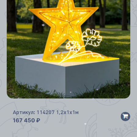
*
*
*
*
*
*
*
Артикул: 114207 1,2х1х1м
167 450
₽
*
*