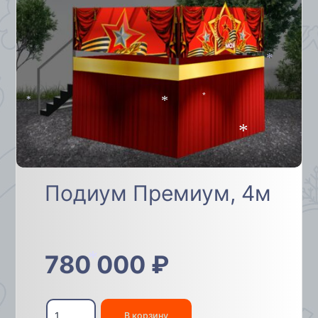
*
*
*
*
*
Подиум Премиум, 4м
780 000
₽
*
Количество
товара
В корзину