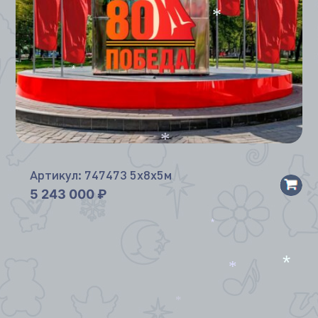
*
*
*
Артикул: 747473 5х8х5м
5 243 000
₽
*
*
*