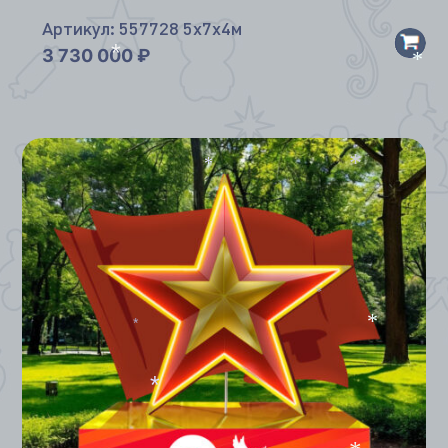
Артикул: 557728 5х7х4м
3 730 000
₽
*
*
*
*
*
*
*
*