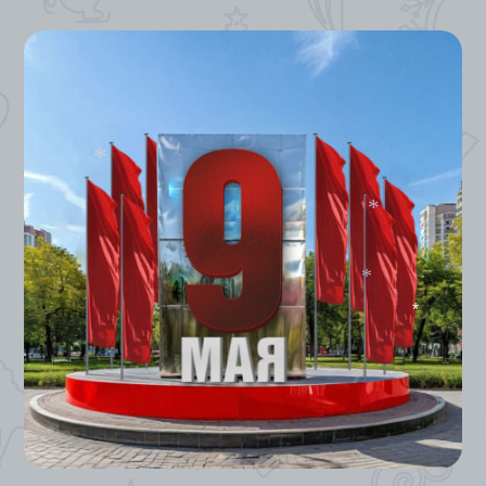
*
*
*
*