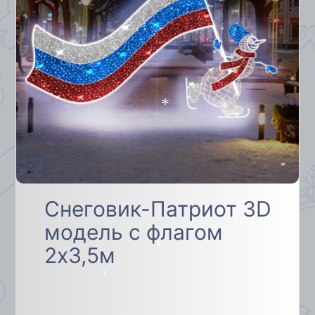
*
*
*
*
*
Снеговик-Патриот 3D
модель с флагом
2х3,5м
*
*