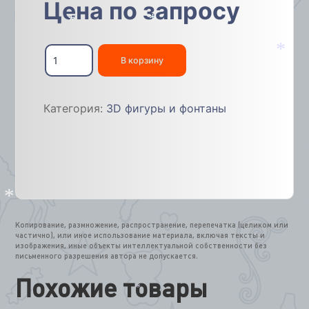
Цена по запросу
*
*
Количество
товара
В корзину
*
Снеговик-
Патриот
3D
Категория:
3D фигуры и фонтаны
модель
с
флагом
2х3,5м
*
Копирование, размножение, распространение, перепечатка (целиком или
частично), или иное использование материала, включая тексты и
изображения, иные объекты интеллектуальной собственности без
письменного разрешения автора не допускается.
Похожие товары
*