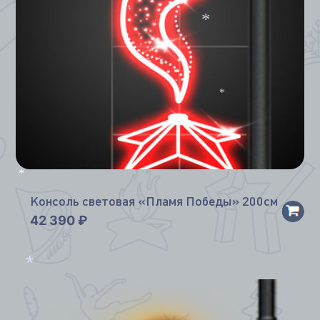
*
*
*
Консоль световая «Пламя Победы» 200см
42 390
₽
*