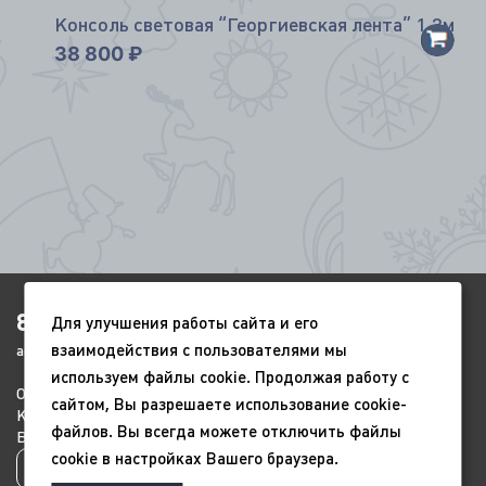
*
Консоль световая “Георгиевская лента” 1,2м
*
38 800
₽
8(4852)920-450
Для улучшения работы сайта и его
взаимодействия с пользователями мы
ags-yar@mail.ru
используем файлы cookie. Продолжая работу с
О компании
Портфолио
Видео
сайтом, Вы разрешаете использование cookie-
Контакты
Новый год
9 мая
файлов. Вы всегда можете отключить файлы
Всесезонные
Благоустройство
cookie в настройках Вашего браузера.
*
Политика конфиденциальности
*