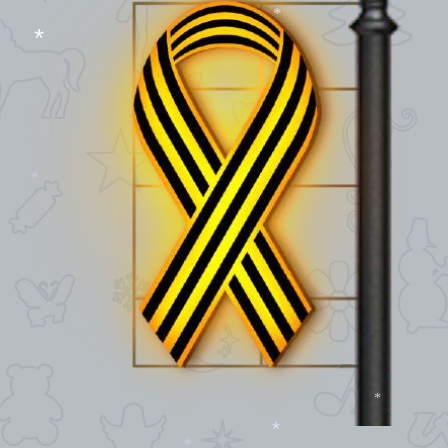
*
*
*
*