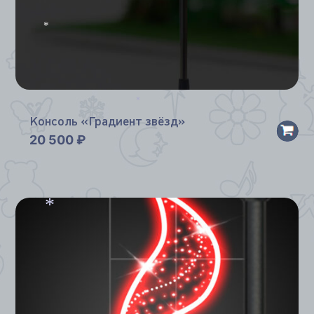
*
*
Консоль «Градиент звёзд»
20 500
₽
*