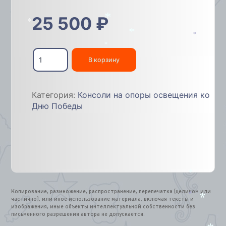
25 500
₽
*
*
*
*
Количество
*
товара
В корзину
Уличные
консоли
9
Категория:
Консоли на опоры освещения ко
мая
Дню Победы
*
Копирование, размножение, распространение, перепечатка (целиком или
частично), или иное использование материала, включая тексты и
*
изображения, иные объекты интеллектуальной собственности без
*
письменного разрешения автора не допускается.